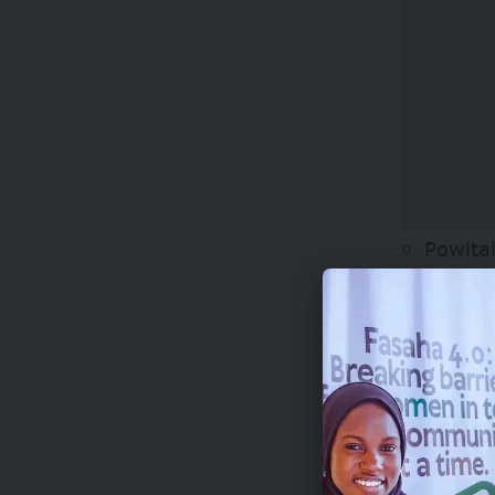
Powita
Dodatk
Progra
Wybór gie
Mostbet j
kasyna na
preferen