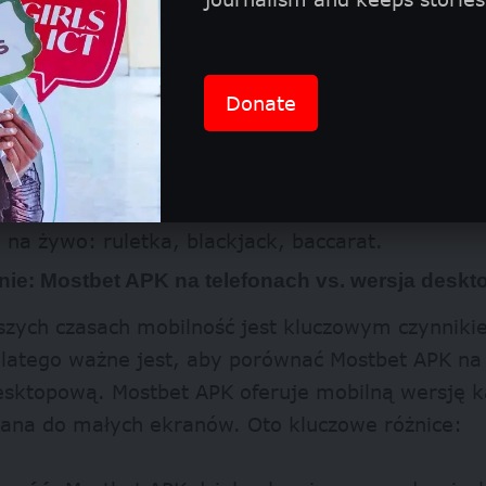
ne tytuły z zaawansowaną grafiką. Kasyno na ży
iwymi krupierami w czasie rzeczywistym, co doda
ności. Kluczowe kategorie gier to:
https://coolsu
Donate
ty: klasyczne, wideo, jackpoty.
ołowe: ruletka, blackjack, poker.
 na żywo: ruletka, blackjack, baccarat.
ie: Mostbet APK na telefonach vs. wersja desk
jszych czasach mobilność jest kluczowym czynniki
Dlatego ważne jest, aby porównać Mostbet APK na 
esktopową. Mostbet APK oferuje mobilną wersję ka
ana do małych ekranów. Oto kluczowe różnice: