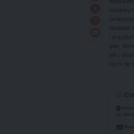
Nazywam 
chciałby
zwłaszcz
Mostbet 
i przyjaz
gier, bo
jak i do
czyni tę
Co
Porów
vs. wer
Bonu