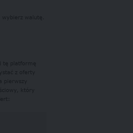
 wybierz walutę.
 tę platformę
stać z oferty
a pierwszy
ściowy, który
ert: