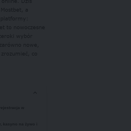
online. Dziś
 Mostbet, a
 platformy:
et to nowoczesne
szeroki wybór
ć zarówno nowe,
 zrozumieć, co
rejestracja w
, kasyno na żywo i