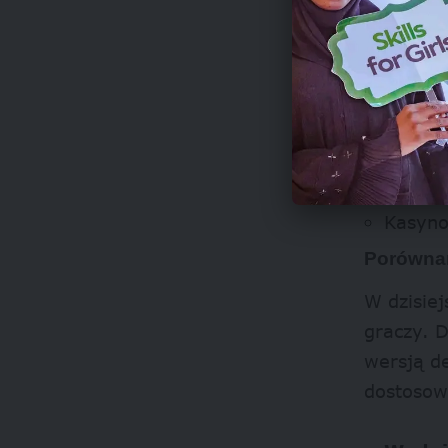
nowoczes
z prawdz
autentycz
Automa
Gry st
Kasyno
Porównan
W dzisie
graczy. 
wersją d
dostosow