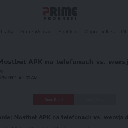
Realty
Prime Woman
Spotlight
Opportunities
Ot
Mostbet APK na telefonach vs. wers
ay
026/06/04 at 2:39 AM
Deep Read
Quick Read
nie: Mostbet APK na telefonach vs. wersja