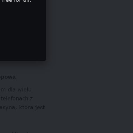
wo umożliwia grę
je nuty
rface.com/
topowa
em dla wielu
telefonach z
syna, która jest