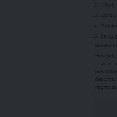
Kliknij
Wprowa
Potwier
Zalogu
Bonusy i 
Mostbet 
jeszcze 
powitaln
depozyt.
nagradza 