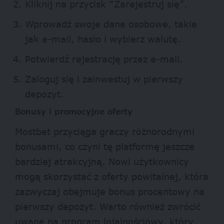
Kliknij na przycisk “Zarejestruj się”.
Wprowadź swoje dane osobowe, takie
jak e-mail, hasło i wybierz walutę.
Potwierdź rejestrację przez e-mail.
Zaloguj się i zainwestuj w pierwszy
depozyt.
Bonusy i promocyjne oferty
Mostbet przyciąga graczy różnorodnymi
bonusami, co czyni tę platformę jeszcze
bardziej atrakcyjną. Nowi użytkownicy
mogą skorzystać z oferty powitalnej, która
zazwyczaj obejmuje bonus procentowy na
pierwszy depozyt. Warto również zwrócić
uwagę na program lojalnościowy, który