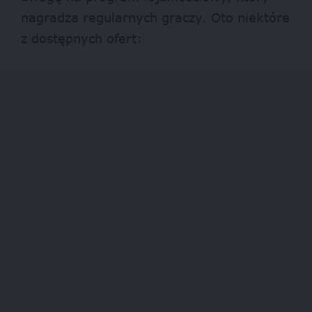
nagradza regularnych graczy. Oto niektóre
z dostępnych ofert: