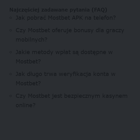
Najczęściej zadawane pytania (FAQ)
Jak pobrać Mostbet APK na telefon?
Czy Mostbet oferuje bonusy dla graczy
mobilnych?
Jakie metody wpłat są dostępne w
Mostbet?
Jak długo trwa weryfikacja konta w
Mostbet?
Czy Mostbet jest bezpiecznym kasynem
online?