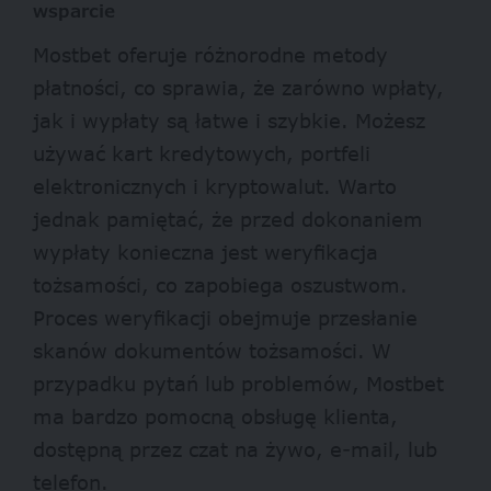
wsparcie
Mostbet oferuje różnorodne metody
płatności, co sprawia, że zarówno wpłaty,
jak i wypłaty są łatwe i szybkie. Możesz
używać kart kredytowych, portfeli
elektronicznych i kryptowalut. Warto
jednak pamiętać, że przed dokonaniem
wypłaty konieczna jest weryfikacja
tożsamości, co zapobiega oszustwom.
Proces weryfikacji obejmuje przesłanie
skanów dokumentów tożsamości. W
przypadku pytań lub problemów, Mostbet
ma bardzo pomocną obsługę klienta,
dostępną przez czat na żywo, e-mail, lub
telefon.