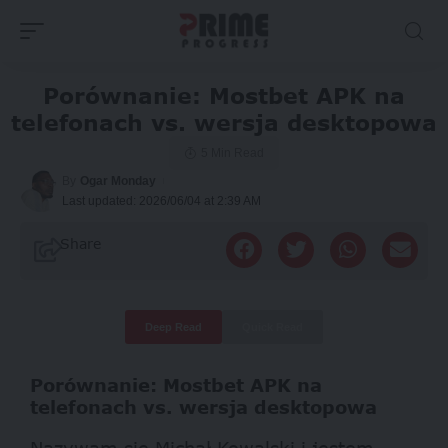
Porównanie: Mostbet APK na
telefonach vs. wersja desktopowa
5 Min Read
By
Ogar Monday
Last updated: 2026/06/04 at 2:39 AM
Share
Deep Read
Quick Read
Porównanie: Mostbet APK na
telefonach vs. wersja desktopowa
Nazywam się Michał Kowalski i jestem