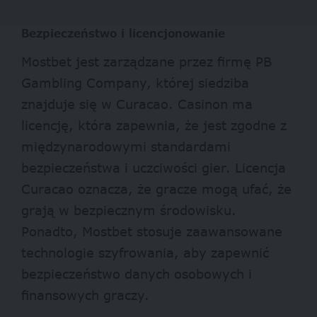
Bezpieczeństwo i licencjonowanie
Mostbet jest zarządzane przez firmę PB
Gambling Company, której siedziba
znajduje się w Curacao. Casinon ma
licencję, która zapewnia, że jest zgodne z
międzynarodowymi standardami
bezpieczeństwa i uczciwości gier. Licencja
Curacao oznacza, że gracze mogą ufać, że
grają w bezpiecznym środowisku.
Ponadto, Mostbet stosuje zaawansowane
technologie szyfrowania, aby zapewnić
bezpieczeństwo danych osobowych i
finansowych graczy.