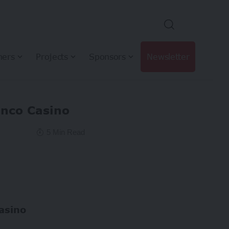
hers
Projects
Sponsors
Newsletter
nco Casino
5 Min Read
asino