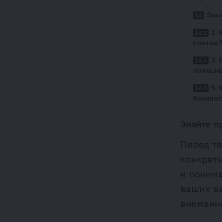
Зак
1.
слотов 
3.
лояльн
5.
бесплат
Знайте п
Перед те
конкретн
и поним
ваших вы
внимани