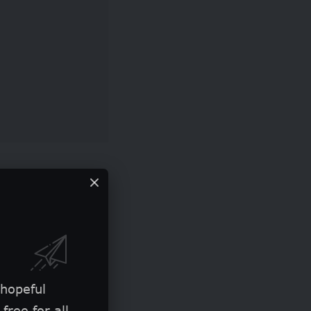
ой игры в
им, чтобы
 управлению
 потратить.
 hopeful
ы продлить
free for all.