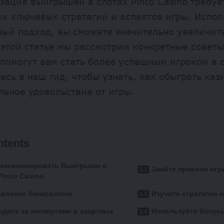
ация выигрышей в слотах Pinco Casino требу
х ключевых стратегий и аспектов игры. Испол
ный подход, вы сможете значительно увеличит
 этой статье мы рассмотрим конкретные советы
помогут вам стать более успешным игроком в 
есь в наш гид, чтобы узнать, как обыграть каз
ьное удовольствие от игры.
ntents
Максимизировать Выигрыши в
Знайте правила иг
Pinco Casino
авление банкроллом
Изучите стратегии 
едите за экспертами в азартных
Используйте бонусы