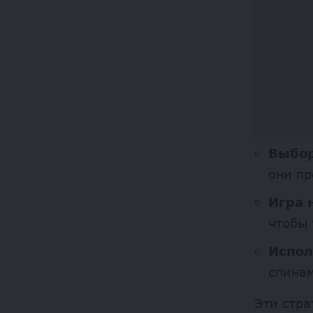
Выбор
они п
Игра 
чтобы 
Испол
спинам
Эти стра