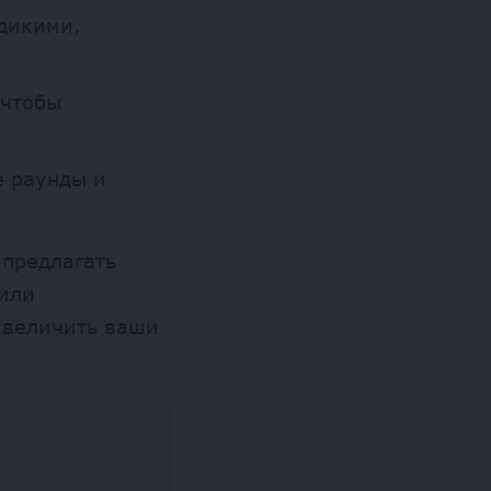
дикими,
 чтобы
е раунды и
 предлагать
 или
увеличить ваши