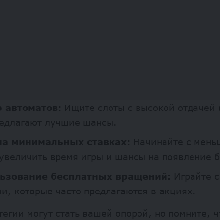
 автоматов:
Ищите слоты с высокой отдачей (
редлагают лучшие шансы.
на минимальных ставках:
Начинайте с мень
увеличить время игры и шансы на появление б
ьзование бесплатных вращений:
Играйте с
и, которые часто предлагаются в акциях.
тегии могут стать вашей опорой, но помните, 