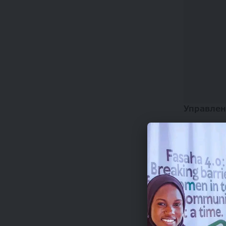
Управлен
Планиро
слотах. 
избежать
банкрол
Опреде
Раздел