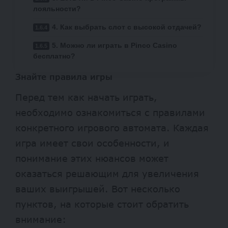
лояльности?
4. Как выбрать слот с высокой отдачей?
5. Можно ли играть в Pinco Casino
бесплатно?
Знайте правила игры
Перед тем как начать играть,
необходимо ознакомиться с правилами
конкретного игрового автомата. Каждая
игра имеет свои особенности, и
понимание этих нюансов может
оказаться решающим для увеличения
ваших выигрышей. Вот несколько
пунктов, на которые стоит обратить
внимание: