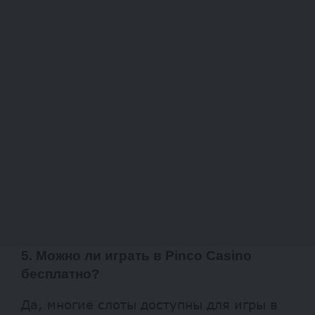
5. Можно ли играть в Pinco Casino
бесплатно?
Да, многие слоты доступны для игры в