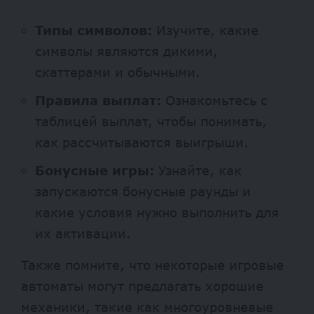
Типы символов:
Изучите, какие
символы являются дикими,
скаттерами и обычными.
Правила выплат:
Ознакомьтесь с
таблицей выплат, чтобы понимать,
как рассчитываются выигрыши.
Бонусные игры:
Узнайте, как
запускаются бонусные раунды и
какие условия нужно выполнить для
их активации.
Также помните, что некоторые игровые
автоматы могут предлагать хорошие
механики, такие как многоуровневые