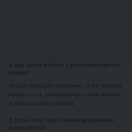
2. Как часто в Pinco Casino проводятся
акции?
Акции проходят регулярно, и вы можете
найти их на официальном сайте казино
в специальном разделе.
3. Есть ли в Pinco Casino программы
лояльности?