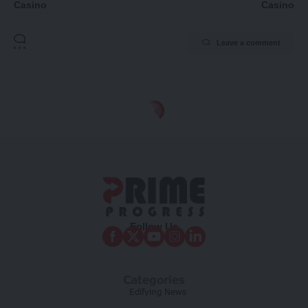
Casino
Casino
Leave a comment
Как Максимизировать
Выигрыши в Слотах Pinco Casino
5 Min Read
By
Ogar Monday
Last updated: 2026/05/29 at 2:13 PM
Share
Deep Read
Quick Read