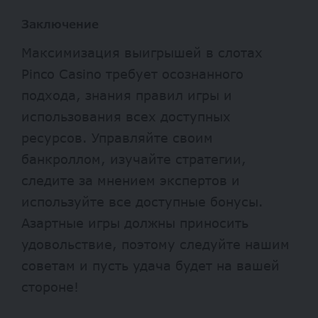
Заключение
Максимизация выигрышей в слотах
Pinco Casino требует осознанного
подхода, знания правил игры и
использования всех доступных
ресурсов. Управляйте своим
банкроллом, изучайте стратегии,
следите за мнением экспертов и
используйте все доступные бонусы.
Азартные игры должны приносить
удовольствие, поэтому следуйте нашим
советам и пусть удача будет на вашей
стороне!