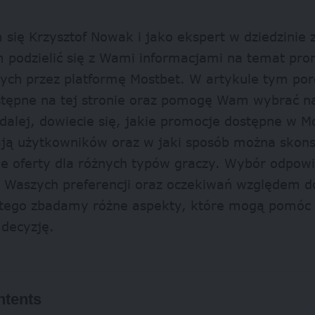
się Krzysztof Nowak i jako ekspert w dziedzinie 
m podzielić się z Wami informacjami na temat pro
ych przez platformę Mostbet. W artykule tym p
stępne na tej stronie oraz pomogę Wam wybrać na
dalej, dowiecie się, jakie promocje dostępne w M
ają użytkowników oraz w jaki sposób można skon
ne oferty dla różnych typów graczy. Wybór odpow
d Waszych preferencji oraz oczekiwań względem 
atego zbadamy różne aspekty, które mogą pomó
 decyzję.
ntents