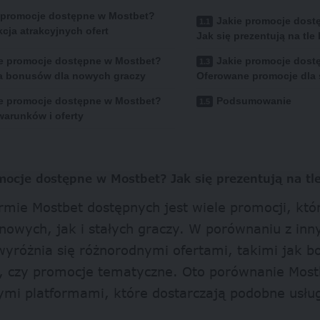
 promocje dostępne w Mostbet?
Jakie promocje dost
cja atrakcyjnych ofert
Jak się prezentują na tle
e promocje dostępne w Mostbet?
Jakie promocje dost
ra bonusów dla nowych graczy
Oferowane promocje dla 
e promocje dostępne w Mostbet?
Podsumowanie
warunków i oferty
mocje dostępne w Mostbet? Jak się prezentują na tl
rmie Mostbet dostępnych jest wiele promocji, któ
nowych, jak i stałych graczy. W porównaniu z inn
wyróżnia się różnorodnymi ofertami, takimi jak b
, czy promocje tematyczne. Oto porównanie Most
ymi platformami, które dostarczają podobne usług