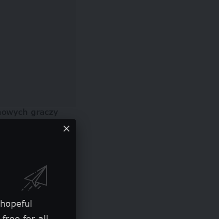
nowych graczy
nwestuje w
a oferta to
ty, kwota ta
gi dotyczące
. Oto kilka
 hopeful
by w pełni
free for all.