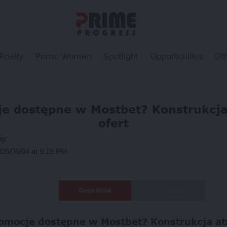
Realty
Prime Woman
Spotlight
Opportunities
Ot
je dostępne w Mostbet? Konstrukcja
ofert
ay
026/06/04 at 6:19 PM
Deep Read
Quick Read
romocje dostępne w Mostbet? Konstrukcja a