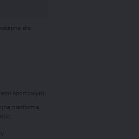
ostępne dla
iami sportowymi.
yjną platformą
anie.
ty