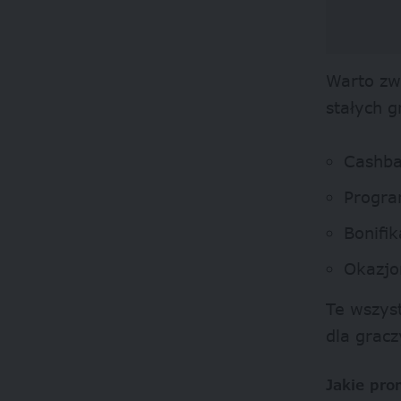
Warto zw
stałych g
Cashba
Progra
Bonifi
Okazjo
Te wszys
dla grac
Jakie pro