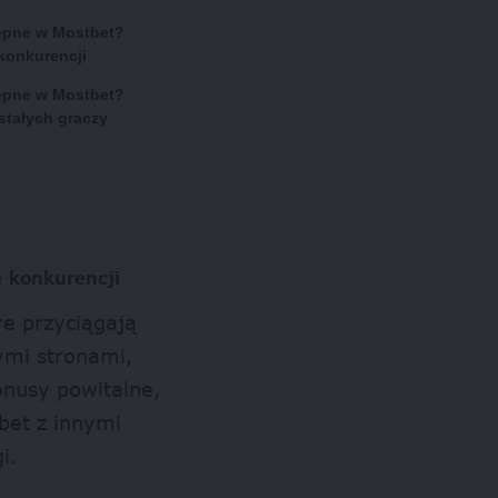
ępne w Mostbet?
 konkurencji
ępne w Mostbet?
stałych graczy
e konkurencji
re przyciągają
ymi stronami,
onusy powitalne,
bet z innymi
i.