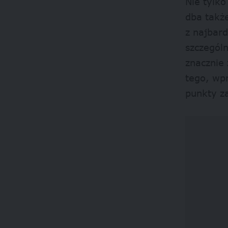
Nie tylk
dba także
z najbard
szczegól
znacznie
tego, wp
punkty z