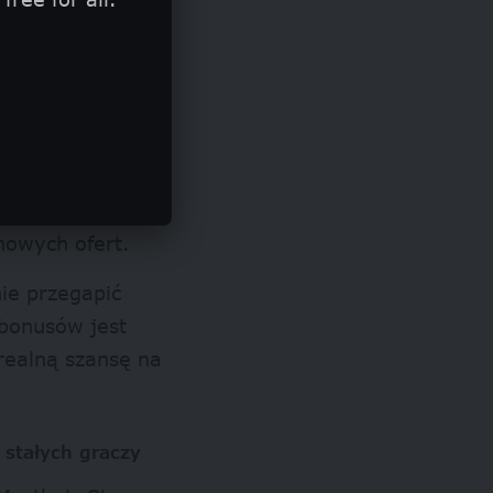
nowych ofert.
nie przegapić
bonusów jest
realną szansę na
 stałych graczy