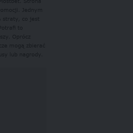
Mostbet. Strona
promocji. Jednym
straty, co jest
otrafi to
szy. Oprócz
cze mogą zbierać
usy lub nagrody.