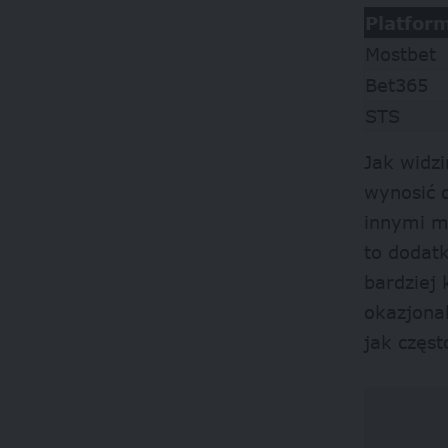
Platfor
Mostbet
Bet365
STS
Jak widz
wynosić 
innymi m
to dodat
bardziej
okazjonal
jak częst