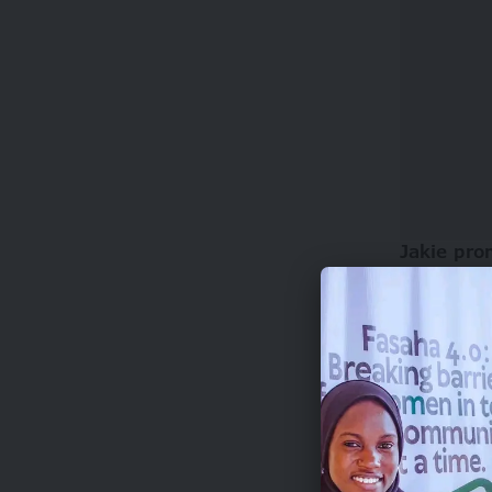
Jakie pr
W przypa
szeroki 
100% do 
zostanie
obrotu, 
kluczowy