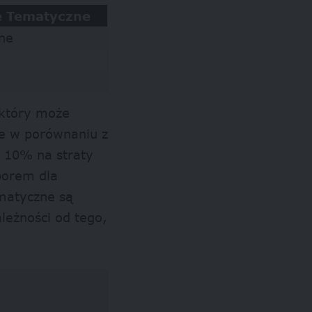
e Tematyczne
ne
e
 który może
ie w porównaniu z
 10% na straty
borem dla
matyczne są
leżności od tego,