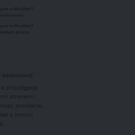
ępne w Mostbet?
 konkurencji
ępne w Mostbet?
stałych graczy
e konkurencji
re przyciągają
ymi stronami,
onusy powitalne,
bet z innymi
i.