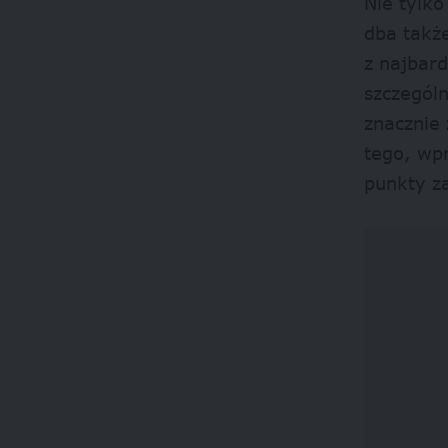
Nie tylk
dba także
z najbard
szczegól
znacznie
tego, wp
punkty z