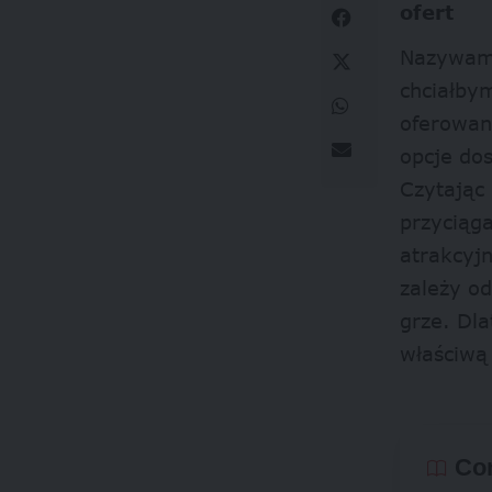
ofert
Nazywam 
chciałby
oferowan
opcje do
Czytając 
przyciąg
atrakcyj
zależy o
grze. Dl
właściwą
Co