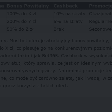
ma
Bonus Powitalny
Cashback
Promocj
100% do X zł
10% na straty
Okazjonal
200% do Y zł
5% na straty
Regularn
50% do Z zł
Brak
Sezonowe
imy, Mostbet oferuje atrakcyjny bonus powitalny,
do X zł, co plasuje go na konkurencyjnym poziom
arkami takimi jak Bet365. Cashback w wysokości
kowy atut, który sprawia, że jest on idealnym wy
 konserwatywnych graczy. Natomiast promocje te
ne, co może być zarówno zaletą, jak i wadą, w za
o gracz korzysta z takich ofert.