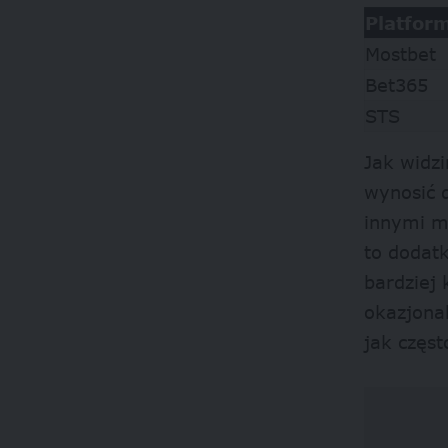
Platfor
Mostbet
Bet365
STS
Jak widz
wynosić 
innymi m
to dodat
bardziej
okazjonal
jak częst