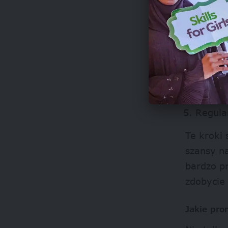
skorzysta
Zarejes
Wykona
Aktywu
Spełni
Regula
Te kroki 
szansy n
bardzo p
zdobycie
Jakie pro