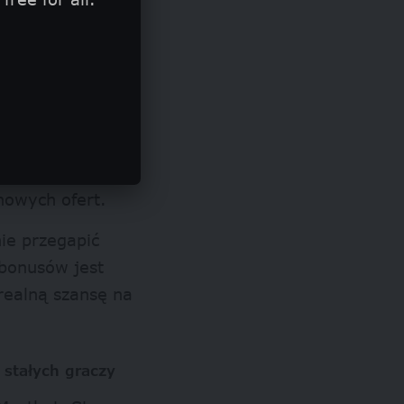
nowych ofert.
nie przegapić
bonusów jest
realną szansę na
 stałych graczy