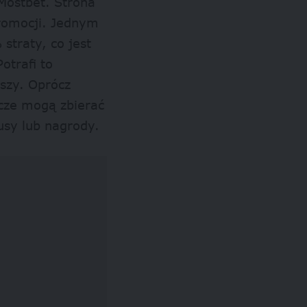
Mostbet. Strona
promocji. Jednym
straty, co jest
otrafi to
szy. Oprócz
cze mogą zbierać
usy lub nagrody.