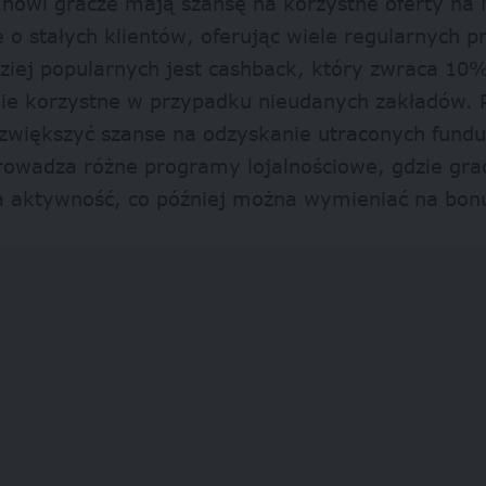
o nowi gracze mają szansę na korzystne oferty na 
 o stałych klientów, oferując wiele regularnych 
ziej popularnych jest cashback, który zwraca 10% 
nie korzystne w przypadku nieudanych zakładów. P
 zwiększyć szanse na odzyskanie utraconych fundu
rowadza różne programy lojalnościowe, gdzie gra
a aktywność, co później można wymieniać na bon