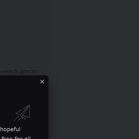
nowych graczy
nwestuje w
a oferta to
ty, kwota ta
gi dotyczące
. Oto kilka
 hopeful
by w pełni
free for all.