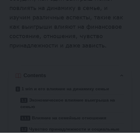
повлиять на динамику в семье, и
изучим различные аспекты, такие как
как выигрыши влияют на финансовое
состояние, отношения, чувство
принадлежности и даже зависть.
Contents
1 win и его влияние на динамику семьи
Экономическое влияние выигрыша на
семью
Влияние на семейные отношения
Чувство принадлежности и социальные
изменения