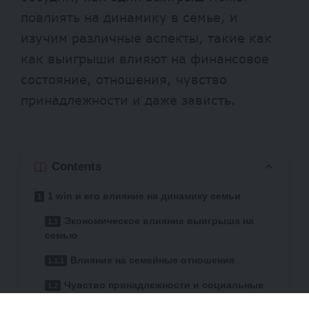
повлиять на динамику в семье, и
изучим различные аспекты, такие как
как выигрыши влияют на финансовое
состояние, отношения, чувство
принадлежности и даже зависть.
Contents
1 win и его влияние на динамику семьи
Экономическое влияние выигрыша на
семью
Влияние на семейные отношения
Чувство принадлежности и социальные
изменения