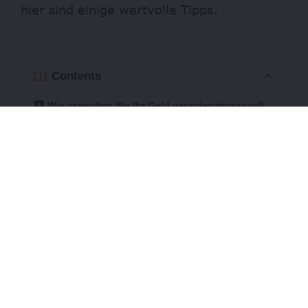
hier sind einige wertvolle Tipps.
Contents
Wie verwalten Sie Ihr Geld verantwortungsvoll
beim Sportwetten ohne Oasis?
1. Setzen Sie sich ein Budget
2. Wählen Sie seriöse Wettanbieter
3. Entwickeln Sie eine Wettstrategie
4. Überwachen Sie Ihre Wetten und Gewinne
5. Praktizieren Sie verantwortungsvolles
Spielen
Fazit
Häufige Fragen (FAQs)