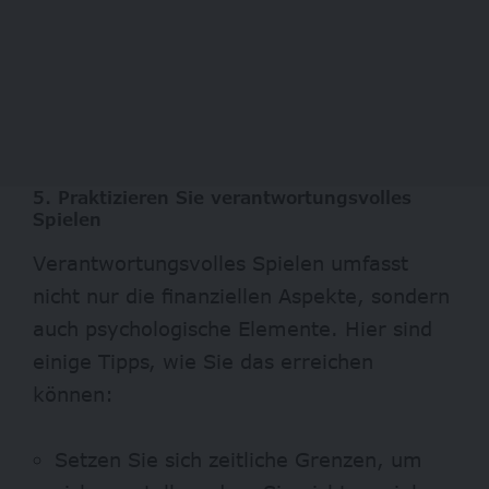
5. Praktizieren Sie verantwortungsvolles
Spielen
Verantwortungsvolles Spielen umfasst
nicht nur die finanziellen Aspekte, sondern
auch psychologische Elemente. Hier sind
einige Tipps, wie Sie das erreichen
können:
Setzen Sie sich zeitliche Grenzen, um