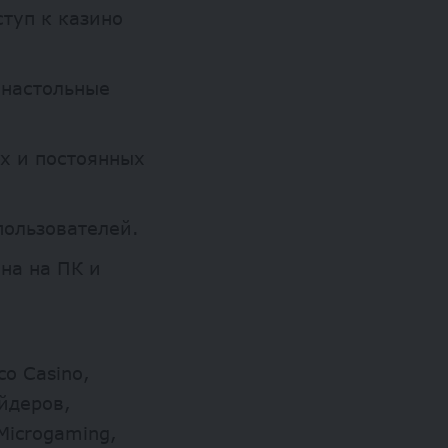
туп к казино
 настольные
х и постоянных
пользователей.
на на ПК и
o Casino,
йдеров,
Microgaming,