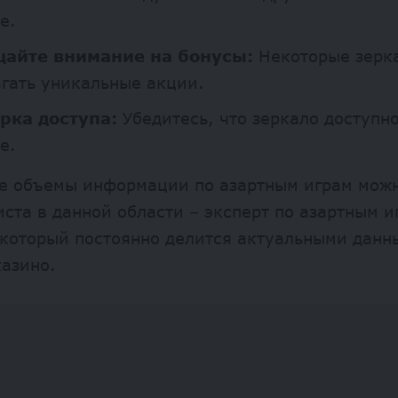
е.
айте внимание на бонусы:
Некоторые зерка
гать уникальные акции.
рка доступа:
Убедитесь, что зеркало доступн
е.
е объемы информации по азартным играм можн
иста в данной области –
эксперт по азартным и
 который постоянно делится актуальными данн
казино.