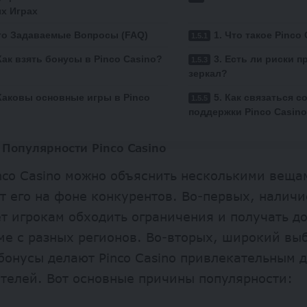
х Играх
то Задаваемые Вопросы (FAQ)
1. Что такое Pinco
 Как взять бонусы в Pinco Casino?
3. Есть ли риски 
зеркал?
 Каковы основные игры в Pinco
5. Как связаться с
поддержки Pinco Casin
Популярности Pinco Casino
nco Casino можно объяснить несколькими веща
 его на фоне конкурентов. Во-первых, наличи
т игрокам обходить ограничения и получать до
е с разных регионов. Во-вторых, широкий выб
бонусы делают Pinco Casino привлекательным 
телей. Вот основные причины популярности: