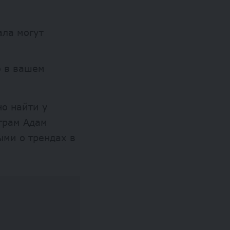
ла могут
о в вашем
о найти у
грам Адам
ыми о трендах в