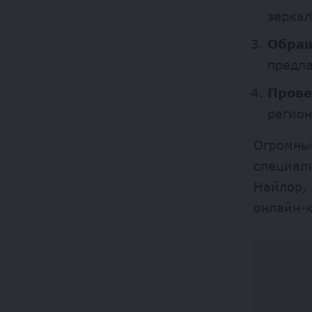
зеркал
Обращ
предла
Прове
регион
Огромны
специал
Найлор
,
онлайн-