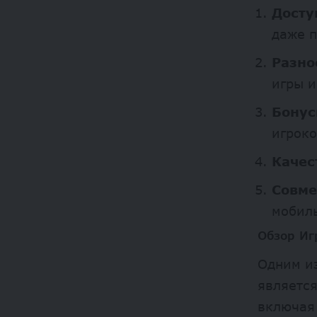
Досту
даже п
Разно
игры и
Бонус
игроко
Качес
Совме
мобил
Обзор Иг
Одним из
является
включая 