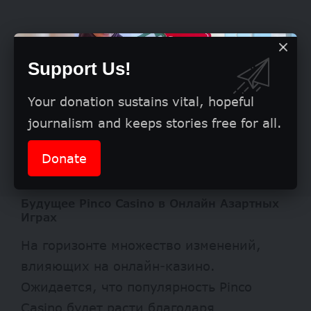
Support Us!
Your donation sustains vital, hopeful
journalism and keeps stories free for all.
Donate
Будущее Pinco Casino в Онлайн Азартных
Играх
На горизонте множество изменений,
влияющих на онлайн-казино.
Ожидается, что популярность Pinco
Casino будет расти благодаря