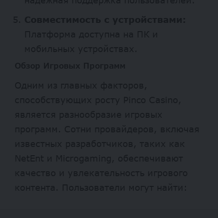
Совместимость с устройствами:
Платформа доступна на ПК и
мобильных устройствах.
Обзор Игровых Программ
Одним из главных факторов,
способствующих росту Pinco Casino,
является разнообразие игровых
программ. Сотни провайдеров, включая
известных разработчиков, таких как
NetEnt и Microgaming, обеспечивают
качество и увлекательность игрового
контента. Пользователи могут найти: