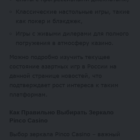
Классические настольные игры, такие
как покер и блэкджек,
Игры с живыми дилерами для полного
погружения в атмосферу казино.
Можно подробно изучить текущее
состояние азартных игр в России на
данной странице новостей
, что
подтверждает рост интереса к таким
платформам.
Как Правильно Выбирать Зеркало
Pinco Casino
Выбор зеркала Pinco Casino – важный