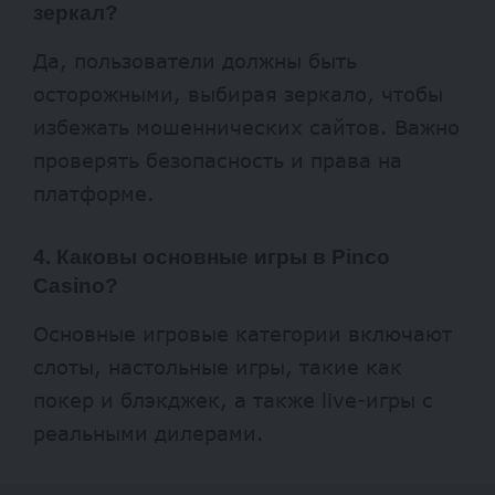
зеркал?
Да, пользователи должны быть
осторожными, выбирая зеркало, чтобы
избежать мошеннических сайтов. Важно
проверять безопасность и права на
платформе.
4. Каковы основные игры в Pinco
Casino?
Основные игровые категории включают
слоты, настольные игры, такие как
покер и блэкджек, а также live-игры с
реальными дилерами.