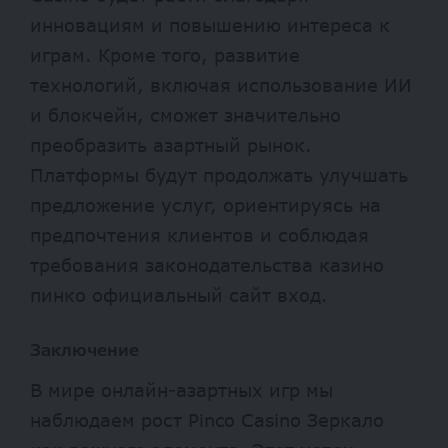
инновациям и повышению интереса к
играм. Кроме того, развитие
технологий, включая использование ИИ
и блокчейн, сможет значительно
преобразить азартный рынок.
Платформы будут продолжать улучшать
предложение услуг, ориентируясь на
предпочтения клиентов и соблюдая
требования законодательства
казино
пинко официальный сайт вход
.
Заключение
В мире онлайн-азартных игр мы
наблюдаем рост Pinco Casino Зеркало