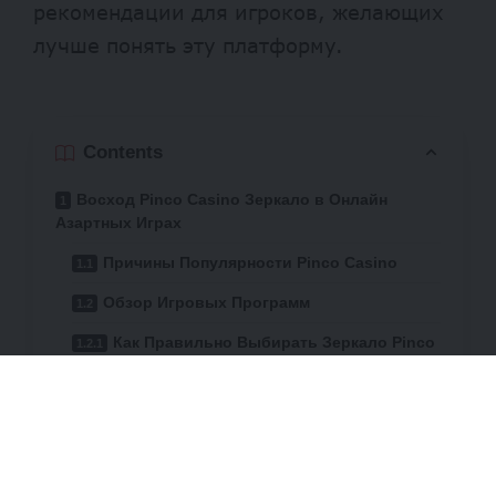
рекомендации для игроков, желающих
лучше понять эту платформу.
Contents
Восход Pinco Casino Зеркало в Онлайн
Азартных Играх
Причины Популярности Pinco Casino
Обзор Игровых Программ
Как Правильно Выбирать Зеркало Pinco
Casino
Будущее Pinco Casino в Онлайн Азартных
Играх
Заключение