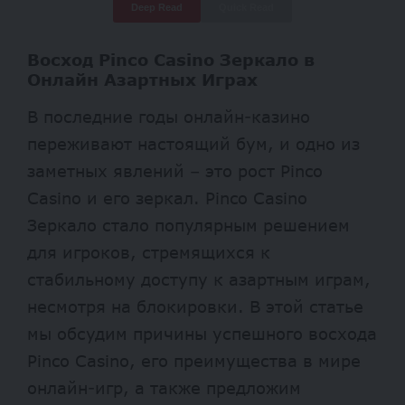
Deep Read
Quick Read
Восход Pinco Casino Зеркало в
Онлайн Азартных Играх
В последние годы онлайн-казино
переживают настоящий бум, и одно из
заметных явлений – это рост Pinco
Casino и его зеркал. Pinco Casino
Зеркало стало популярным решением
для игроков, стремящихся к
стабильному доступу к азартным играм,
несмотря на блокировки. В этой статье
мы обсудим причины успешного восхода
Pinco Casino, его преимущества в мире
онлайн-игр, а также предложим