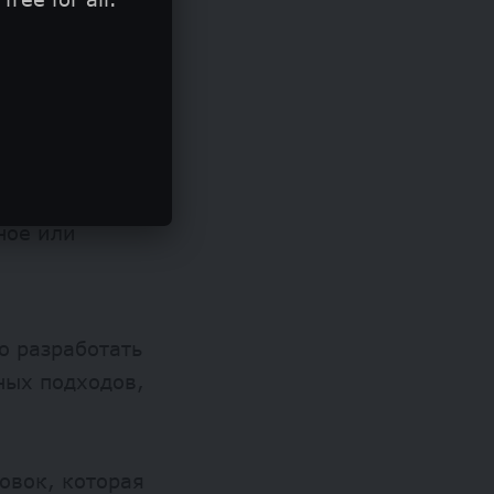
удет вам по
 именно вы
конкретно и
 вас наградой за
ное или
о разработать
ных подходов,
овок, которая