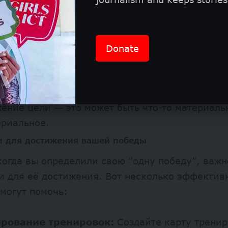
ские возможности и выберите цель, которая б
.
овите временные рамки:
Определите, когда
Donate
уете добиться своей победы, чтобы это было 
имо.
айтесь о награде:
Обдумайте, что станет для
ение цели — это может быть что-то материаль
ериальное.
и для достижения вашей победы
когда вы определили свою “одну победу”, важн
и для её достижения. Вот несколько эффектив
могут помочь:
рование тренировок:
Создайте карту тренир