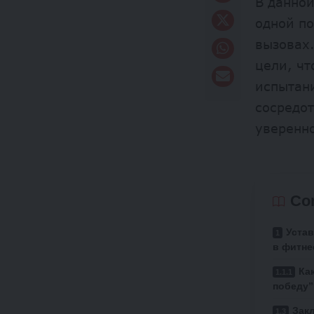
В данной
одной п
вызовах.
цели, ч
испытани
сосредот
уверенно
Co
Уста
в фитне
Ка
победу
Зак