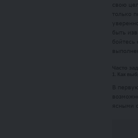
свою цел
только п
уверенно
быть изв
бойтесь 
выполне
Часто за
1. Как вы
В первую
возможн
ясными 