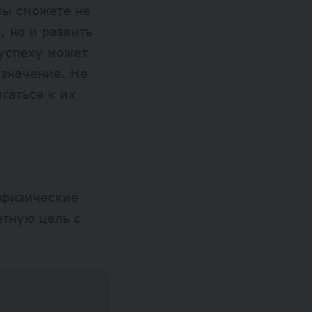
вы сможете не
, но и развить
 успеху может
 значение. Не
гаться к их
 физические
етную цель с