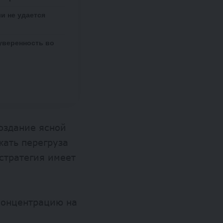
ли не удается
 уверенность во
оздание ясной
жать перегруза
стратегия имеет
концентрацию на