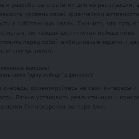
ь и разработав стратегии для её реализации, 
овысить уровень своей физической активности
сть в собственных силах. Помните, что путь к
илистым, но каждая достигнутая победа имеет
ставить перед собой амбициозные задачи и дви
нию шаг за шагом.
даваемые вопросы
брать свою “одну победу” в фитнесе?
 очередь, ориентируйтесь на свои интересы и
ости. Важно установить реалистичную и конкр
сроками
букмекерская контора 1win
.