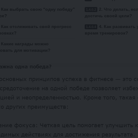
. Как выбрать свою “одну победу”
2. Что делать, ес
се?
достичь своей цели?
. Как отслеживать свой прогресс
4. Как развивать
ровках?
время тренировок?
. Какие награды можно
овать для мотивации?
ажна одна победа?
основных принципов успеха в фитнесе — это с
средоточение на одной победе позволяет избе
ией и неопределенностью. Кроме того, такая 
ко других преимуществ:
ние фокуса: Четкая цель помогает улучшить 
димых действиях для достижения результата.