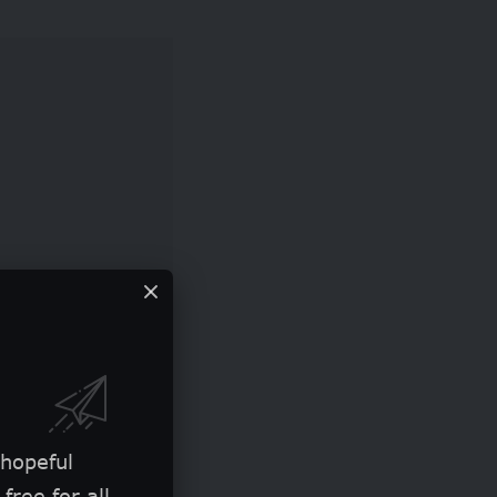
 действительно
вые тренировки
 hopeful
цените свои
free for all.