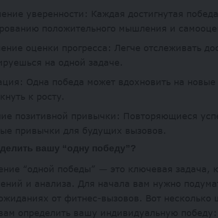
ение уверенности: Каждая достигнутая победа
рованию положительного мышления и самооце
ение оценки прогресса: Легче отслеживать до
руешься на одной задаче.
ция: Одна победа может вдохновить на новые
кнуть к росту.
ние позитивной привычки: Повторяющиеся ус
ные привычки для будущих вызовов.
еделить вашу “одну победу”?
ние “одной победы” — это ключевая задача, к
ений и анализа. Для начала вам нужно подума
ожиданиях от фитнес-вызовов. Вот несколько 
 вам определить вашу индивидуальную победу: