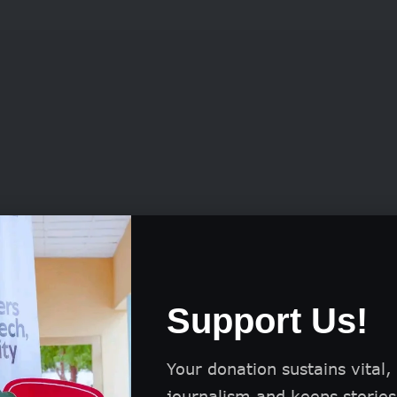
елите свои интересы:
Задумайтесь, что вам
Support Us!
сно — это может быть пробежка на 5 км, сило
нятия йогой.
Your donation sustains vital,
те свой уровень подготовки:
Реалистично о
journalism and keeps stories 