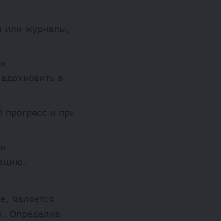
 или журналы,
ам
 вдохновить в
 прогресс и при
 и
вацию.
е, является
х. Определив