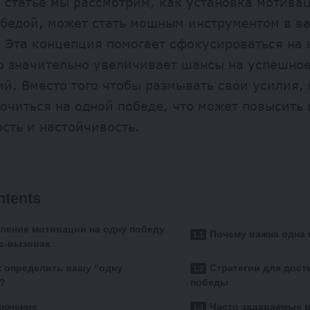
 статье мы рассмотрим, как установка мотива
обедой, может стать мощным инструментом в в
 Эта концепция помогает сфокусироваться на
то значительно увеличивает шансы на успешно
й. Вместо того чтобы размывать свои усилия,
очиться на одной победе, что может повысить
сть и настойчивость.
ntents
вление мотивации на одну победу
Почему важна одна
с-вызовах
к определить вашу “одну
Стратегии для дос
”?
победы
лючение
Часто задаваемые 