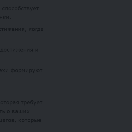
 способствует
нки.
стижения, когда
 достижения и
пехи формируют
оторая требует
ть о ваших
шагов, которые