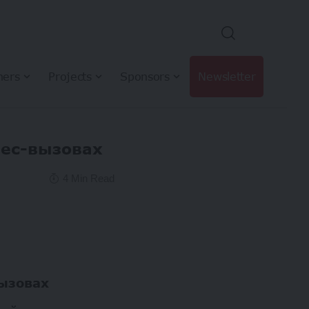
hers
Projects
Sponsors
Newsletter
нес-вызовах
4 Min Read
вызовах