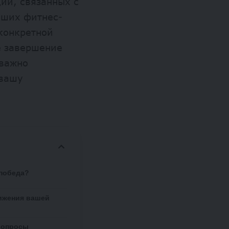
ций, связанных с
аших фитнес-
 конкретной
е завершение
 важно
 вашу
 победа?
тижения вашей
вопросы