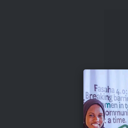
Опред
интере
или за
Оцени