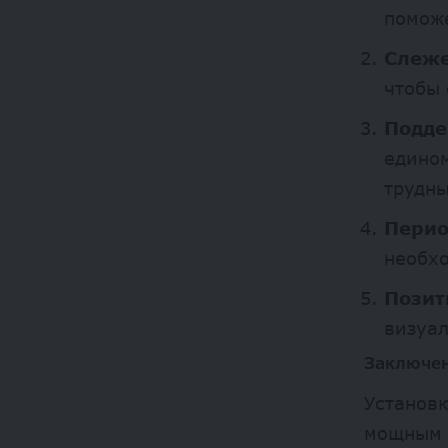
поможе
Слеже
чтобы 
Подде
едином
трудн
Перио
необхо
Позит
визуал
Заключе
Установк
мощным 