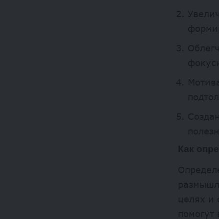
Увелич
форми
Облегч
фокуси
Мотива
подтол
Созда
полез
Как опр
Определе
размышл
целях и 
помогут