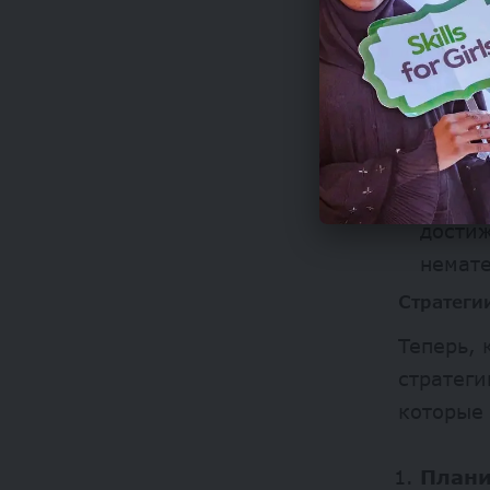
физиче
силам
Устан
планир
измер
Задум
достиж
немат
Стратеги
Теперь, 
стратеги
которые 
Плани