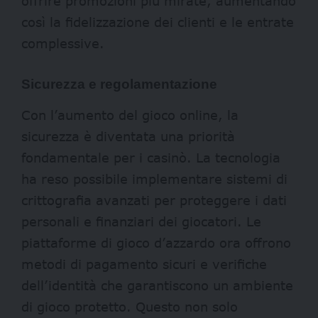
offrire promozioni più mirate, aumentando
così la fidelizzazione dei clienti e le entrate
complessive.
Sicurezza e regolamentazione
Con l’aumento del gioco online, la
sicurezza è diventata una priorità
fondamentale per i casinò. La tecnologia
ha reso possibile implementare sistemi di
crittografia avanzati per proteggere i dati
personali e finanziari dei giocatori. Le
piattaforme di gioco d’azzardo ora offrono
metodi di pagamento sicuri e verifiche
dell’identità che garantiscono un ambiente
di gioco protetto. Questo non solo