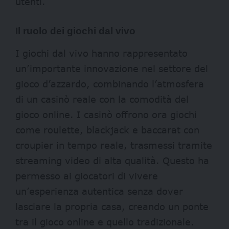
utenti.
Il ruolo dei giochi dal vivo
I giochi dal vivo hanno rappresentato
un’importante innovazione nel settore del
gioco d’azzardo, combinando l’atmosfera
di un casinò reale con la comodità del
gioco online. I casinò offrono ora giochi
come roulette, blackjack e baccarat con
croupier in tempo reale, trasmessi tramite
streaming video di alta qualità. Questo ha
permesso ai giocatori di vivere
un’esperienza autentica senza dover
lasciare la propria casa, creando un ponte
tra il gioco online e quello tradizionale.