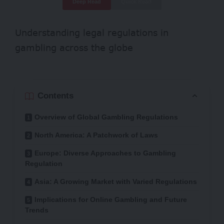
Deep Read
Quick Read
Understanding legal regulations in
gambling across the globe
Contents
Overview of Global Gambling Regulations
North America: A Patchwork of Laws
Europe: Diverse Approaches to Gambling
Regulation
Asia: A Growing Market with Varied Regulations
Implications for Online Gambling and Future
Trends