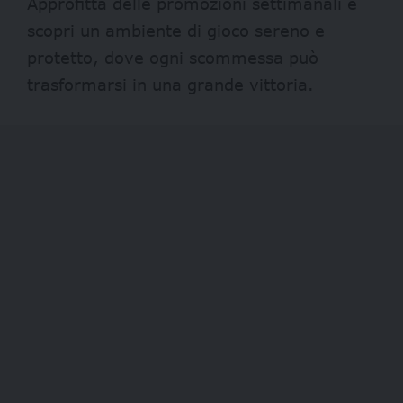
Approfitta delle promozioni settimanali e
scopri un ambiente di gioco sereno e
protetto, dove ogni scommessa può
trasformarsi in una grande vittoria.