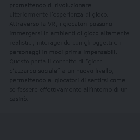
promettendo di rivoluzionare
ulteriormente l’esperienza di gioco.
Attraverso la VR, i giocatori possono
immergersi in ambienti di gioco altamente
realistici, interagendo con gli oggetti e i
personaggi in modi prima impensabili.
Questo porta il concetto di “gioco
d’azzardo sociale” a un nuovo livello,
permettendo ai giocatori di sentirsi come
se fossero effettivamente all’interno di un
casinò.