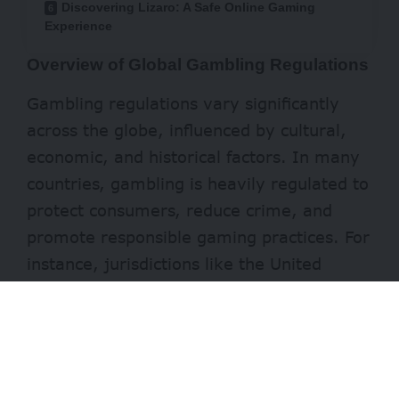
Discovering Lizaro: A Safe Online Gaming
Experience
Overview of Global Gambling Regulations
Gambling regulations vary significantly
across the globe, influenced by cultural,
economic, and historical factors. In many
countries, gambling is heavily regulated to
protect consumers, reduce crime, and
promote responsible gaming practices. For
instance, jurisdictions like the United
Kingdom have established comprehensive
legal frameworks that include licensing,
consumer protections, and stringent
measures against underage gambling. This
creates a controlled environment where