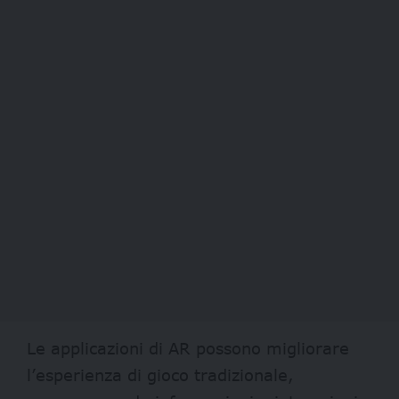
Le applicazioni di AR possono migliorare
l’esperienza di gioco tradizionale,