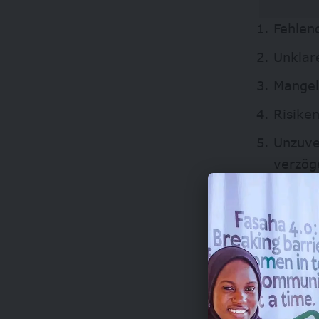
Fehlend
Unklar
Mangel
Risiken
Unzuve
verzöge
Experten
Renommie
einig, da
warnen au
notwendig
Spieler s