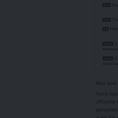
Ex
Tip
FAQ
2
Wettanb
4
nicht li
Was sind 
Nicht liz
offiziel
genießen
auch für 