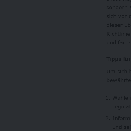
sondern 
sich vor 
dieser üb
Richtlini
und fair
Tipps fü
Um sich b
bewährte 
Wähle 
regula
Inform
und se