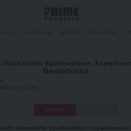
Realty
Prime Woman
Spotlight
Opportunities
Ot
t lizenzierte Sportwetten: Experte
Deutschland
ay
026/05/31 at 5:11 AM
Deep Read
Quick Read
 nicht lizenzierte Sportwetten: Expertenmei