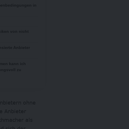
menbedingungen in
siken von nicht
?
nsierte Anbieter
men kann ich
ungsvoll zu
Anbietern ohne
e Anbieter
uchmacher als
nd sich der