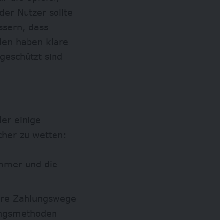
er Nutzer sollte
ssern, dass
rden haben klare
 geschützt sind
ler einige
cher zu wetten:
ummer und die
here Zahlungswege
lungsmethoden