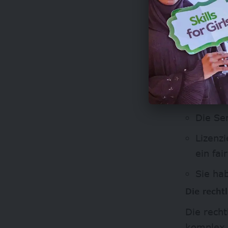
den zust
Einige w
oasis
Reguli
Spieler
Die Ser
Lizenz
ein fai
Sie hab
Die rech
Die rech
komplex 