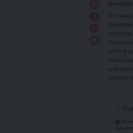
Deutsch
In Deutsc
Sicherhei
zentrales
lizenzier
unfaire 
beleucht
und gebe
orientier
Co
Siche
Experte