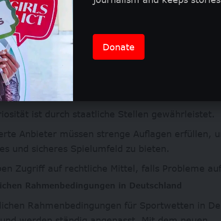
ändigen Behörden reguliert werden.
ichtige Punkte, die Experten hervorheben, sind:
w
Donate
erte Anbieter bieten Sicherheit in Bezug auf Date
schutz.
iosität ist durch staatliche Stellen gewährleistet.
ierte Anbieter müssen strenge Auflagen erfüllen, 
res und sicheres Spielumfeld zu bieten.
en Zugriff auf rechtliche Mittel, falls Probleme au
tlichen Rahmenbedingungen in Deutschland
tlichen Rahmenbedingungen für Sportwetten in De
und werden ständig angepasst. Mit dem neuen