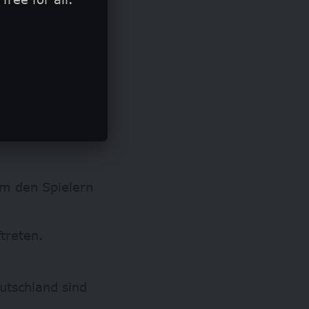
ettanbieter ohne
nschutz und
um den Spielern
ftreten.
utschland sind