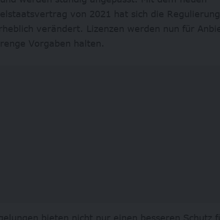
elstaatsvertrag von 2021 hat sich die Regulierun
heblich verändert. Lizenzen werden nun für Anbiet
trenge Vorgaben halten.
elungen bieten nicht nur einen besseren Schutz fü