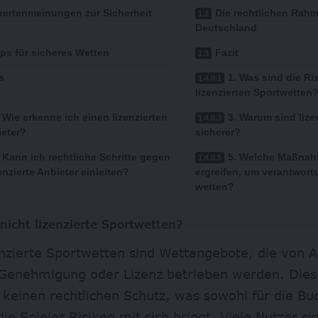
pertenmeinungen zur Sicherheit
Die rechtlichen Rah
Deutschland
ps für sicheres Wetten
Fazit
s
1. Was sind die Ri
lizenzierten Sportwetten
. Wie erkenne ich einen lizenzierten
3. Warum sind lize
ieter?
sicherer?
. Kann ich rechtliche Schritte gegen
5. Welche Maßnah
zenzierte Anbieter einleiten?
ergreifen, um verantwort
wetten?
nicht lizenzierte Sportwetten?
enzierte Sportwetten sind Wettangebote, die von 
le Genehmigung oder Lizenz betrieben werden. Dies
 keinen rechtlichen Schutz, was sowohl für die B
die Spieler Risiken mit sich bringt. Viele Nutzer si