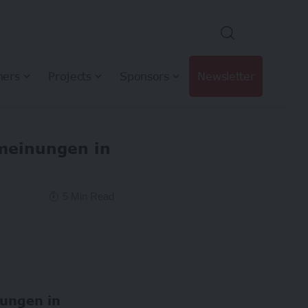
hers
Projects
Sponsors
Newsletter
nmeinungen in
5 Min Read
nungen in