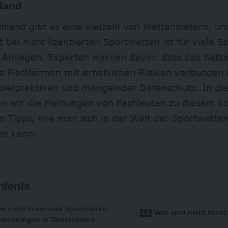
land
hland gibt es eine Vielzahl von Wettanbietern, un
t bei nicht lizenzierten Sportwetten ist für viele Sp
 Anliegen. Experten warnen davor, dass das Setze
te Plattformen mit erheblichen Risiken verbunden 
Spielpraktiken und mangelnder Datenschutz. In di
en wir die Meinungen von Fachleuten zu diesem
n Tipps, wie man sich in der Welt der Sportwette
en kann.
ntents
re nicht lizenzierte Sportwetten:
Was sind nicht lizen
nmeinungen in Deutschland