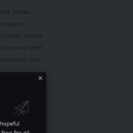
iche Stellen.
ransparent.
all kaum Rechte.
ld verloren geht.
ompliziert oder
ranche sind sich
arstellen. Viele
 es oft an
inung ist, dass
 hopeful
ollten, die von
free for all.