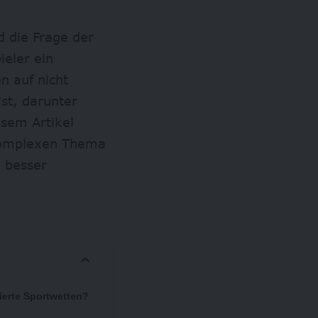
d die Frage der
ieler ein
n auf nicht
ist, darunter
esem Artikel
 komplexen Thema
n besser
zierte Sportwetten?