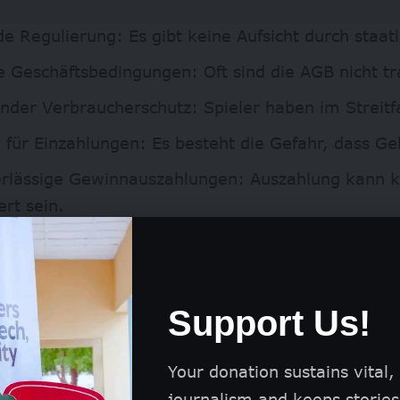
e Regulierung: Es gibt keine Aufsicht durch staatl
e Geschäftsbedingungen: Oft sind die AGB nicht t
nder Verbraucherschutz: Spieler haben im Streitf
 für Einzahlungen: Es besteht die Gefahr, dass Ge
rlässige Gewinnauszahlungen: Auszahlung kann k
rt sein.
meinungen zur Sicherheit
rte Experten und Fachleute aus der Glücksspielb
ss nicht lizenzierte Sportwetten ein hohes Risiko d
Support Us!
sdrücklich davor, diese Plattformen zu nutzen, da
en Sicherheitsstandards fehlt. Die allgemeine Me
Your donation sustains vital,
ich in der Regel auf lizenzierten Seiten aufhalten s
journalism and keeps stories 