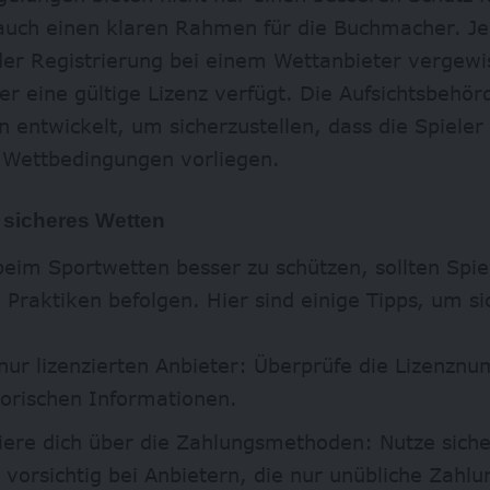
auch einen klaren Rahmen für die Buchmacher. Jed
der Registrierung bei einem Wettanbieter vergewi
er eine gültige Lizenz verfügt. Die Aufsichtsbehö
en entwickelt, um sicherzustellen, dass die Spieler
e Wettbedingungen vorliegen.
r sicheres Wetten
eim Sportwetten besser zu schützen, sollten Spie
Praktiken befolgen. Hier sind einige Tipps, um si
nur lizenzierten Anbieter: Überprüfe die Lizenzn
torischen Informationen.
iere dich über die Zahlungsmethoden: Nutze sic
i vorsichtig bei Anbietern, die nur unübliche Zah