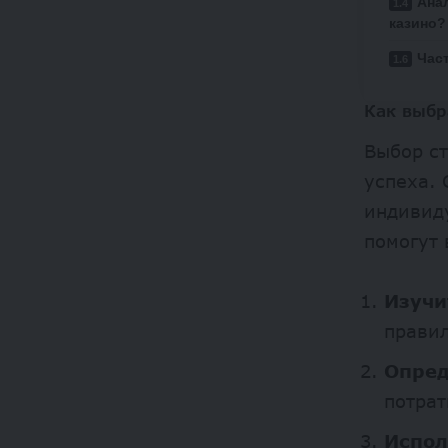
Ана
казино?
Час
Как выбр
Выбор с
успеха. 
индивиду
помогут 
Изучи
правил
Опред
потрат
Испол