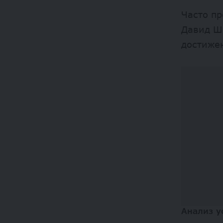
Часто п
Давид Ш
достиже
Анализ у