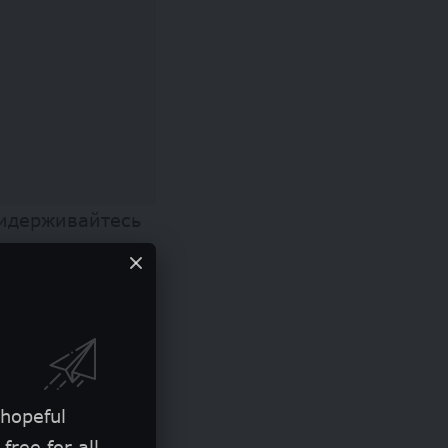
ридерживайтесь
ашего общего
кие как
исками.
 hopeful
 своими
free for all.