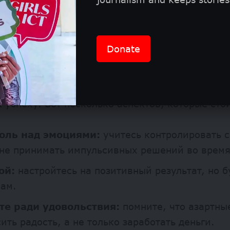
ми и снизить вероятность больших потерь. Пр
ление средств позволит вам наслаждаться игр
Donate
 эмоций и психологии в азартных играх
грают важную роль в азартных играх, и Пинко
ние. Понимание своей психологии может стат
к успеху. Вот несколько аспектов, которые сто
оль над эмоциями:
учитесь контролировать 
не принимать импульсивных решений во время
ой:
настройтесь на позитивный результат, но б
чам.
те ради удовольствия:
помните, что азартны
ить радость, а не только заработать деньги.