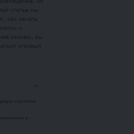
ровождение, но
той статье мы
м, как начать
атегии и
няв основы, вы
даться игровым
дящую стратегию
психологии в