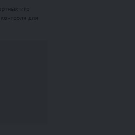
артных игр
 контроля для