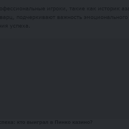
рофессиональные игроки, такие как
историк аз
варц
, подчеркивают важность эмоционального
ния успеха.
спеха: кто выиграл в Пинко казино?