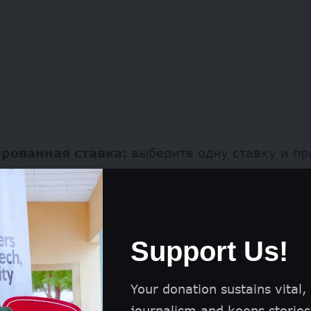
рованная ставка:
выберите одну ставку и п
зависимо от исхода игры.
нт от банка:
ставьте небольшой процент от в
на каждую игру.
Support Us!
и по системе:
используйте системы ставок, та
гейл или Фибоначчи, но будьте осторожны с р
Your donation sustains vital,
ходы помогут вам более эффективно управлять
journalism and keeps stories 