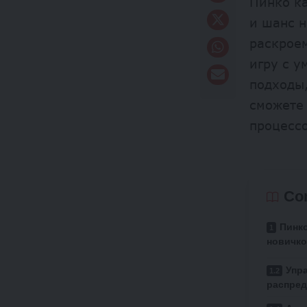
Пинко к
и шанс н
раскроем
игру с у
подходы
сможете
процесс
Co
Пинко
новичк
Упра
распред