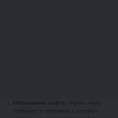
Обновление софта:
Игроки часто
сообщают о проблемах с игровым