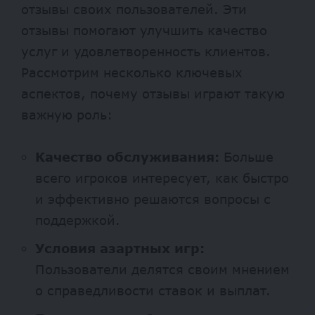
отзывы своих пользователей. Эти
отзывы помогают улучшить качество
услуг и удовлетворенность клиентов.
Рассмотрим несколько ключевых
аспектов, почему отзывы играют такую
важную роль:
Качество обслуживания:
Больше
всего игроков интересует, как быстро
и эффективно решаются вопросы с
поддержкой.
Условия азартных игр:
Пользователи делятся своим мнением
о справедливости ставок и выплат.