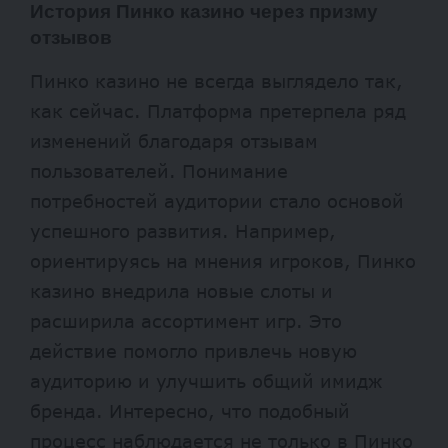
История Пинко казино через призму
отзывов
Пинко казино не всегда выглядело так,
как сейчас. Платформа претерпела ряд
изменений благодаря отзывам
пользователей. Понимание
потребностей аудитории стало основой
успешного развития. Например,
ориентируясь на мнения игроков, Пинко
казино внедрила новые слоты и
расширила ассортимент игр. Это
действие помогло привлечь новую
аудиторию и улучшить общий имидж
бренда. Интересно, что подобный
процесс наблюдается не только в Пинко