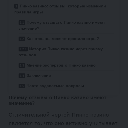
Пинко казино: отзывы, которые изменили
правила игры
Почему отзывы о Пинко казино имеют
значение?
Как отзывы меняют правила игры?
История Пинко казино через призму
отзывов
Мнение экспертов о Пинко казино
Заключение
Часто задаваемые вопросы
Почему отзывы о Пинко казино имеют
значение?
Отличительной чертой Пинко казино
является то, что оно активно учитывает