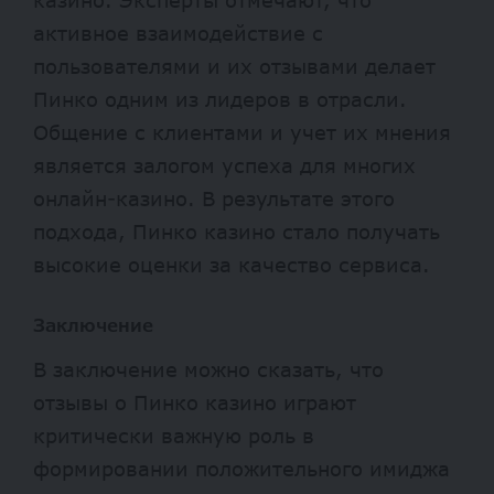
активное взаимодействие с
пользователями и их отзывами делает
Пинко одним из лидеров в отрасли.
Общение с клиентами и учет их мнения
является залогом успеха для многих
онлайн-казино. В результате этого
подхода, Пинко казино стало получать
высокие оценки за качество сервиса.
Заключение
В заключение можно сказать, что
отзывы о Пинко казино играют
критически важную роль в
формировании положительного имиджа