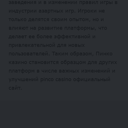
заведения и в изменении правил игры в
индустрии азартных игр. Игроки не
только делятся своим опытом, но и
влияют на развитие платформы, что
делает ее более эффективной и
привлекательной для новых
пользователей. Таким образом, Пинко
казино становится образцом для других
платформ в числе важных изменений и
улучшений
pinco casino официальный
сайт
.