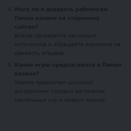
Могу ли я доверять рейтингам
Пинко казино на сторонних
сайтах?
Всегда проверяйте несколько
источников и обращайте внимание на
свежесть отзывов.
Какие игры предлагаются в Пинко
казино?
Казино предлагает широкий
ассортимент игровых автоматов,
настольных игр и живого казино.