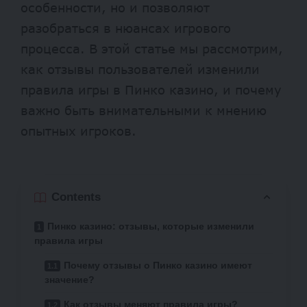
особенности, но и позволяют
разобраться в нюансах игрового
процесса. В этой статье мы рассмотрим,
как отзывы пользователей изменили
правила игры в Пинко казино, и почему
важно быть внимательными к мнению
опытных игроков.
Contents
Пинко казино: отзывы, которые изменили
правила игры
Почему отзывы о Пинко казино имеют
значение?
Как отзывы меняют правила игры?