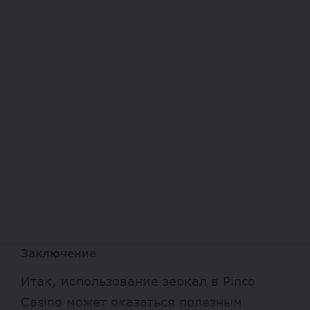
Заключение
Итак, использование зеркал в Pinco
Casino может оказаться полезным