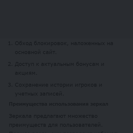
Обход блокировок, наложенных на
основной сайт.
Доступ к актуальным бонусам и
акциям.
Сохранение истории игроков и
учетных записей.
Преимущества использования зеркал
Зеркала предлагают множество
преимуществ для пользователей.