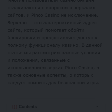
сталкиваются с вопросом о зеркалах
сайтов, и Pinco Casino не исключение.
Зеркало — это альтернативный адрес
сайта, который помогает обойти
блокировки и предоставляет доступ к
полному функционалу казино. В данной
статье мы рассмотрим важные условия
и положения, связанные с
использованием зеркал Pinco Casino, а
также основные аспекты, о которых
следует помнить для безопасной игры.
Contents