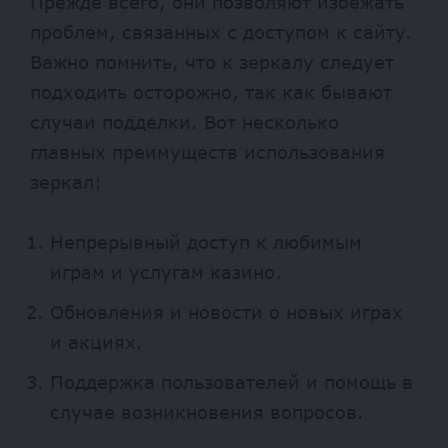
Прежде всего, они позволяют избежать
проблем, связанных с доступом к сайту.
Важно помнить, что к зеркалу следует
подходить осторожно, так как бывают
случаи подделки. Вот несколько
главных преимуществ использования
зеркал:
Непрерывный доступ к любимым
играм и услугам казино.
Обновления и новости о новых играх
и акциях.
Поддержка пользователей и помощь в
случае возникновения вопросов.