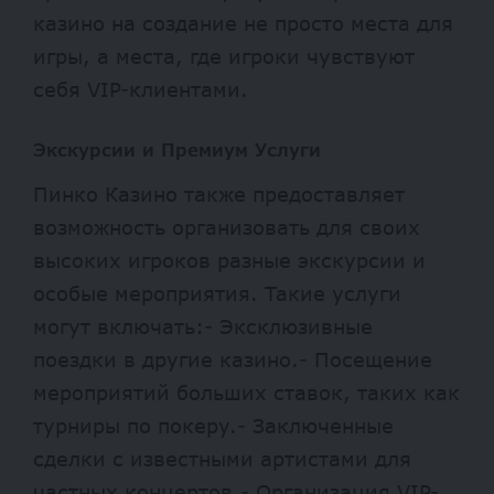
казино на создание не просто места для
игры, а места, где игроки чувствуют
себя VIP-клиентами.
Экскурсии и Премиум Услуги
Пинко Казино также предоставляет
возможность организовать для своих
высоких игроков разные экскурсии и
особые мероприятия. Такие услуги
могут включать:- Эксклюзивные
поездки в другие казино.- Посещение
мероприятий больших ставок, таких как
турниры по покеру.- Заключенные
сделки с известными артистами для
частных концертов.- Организация VIP-