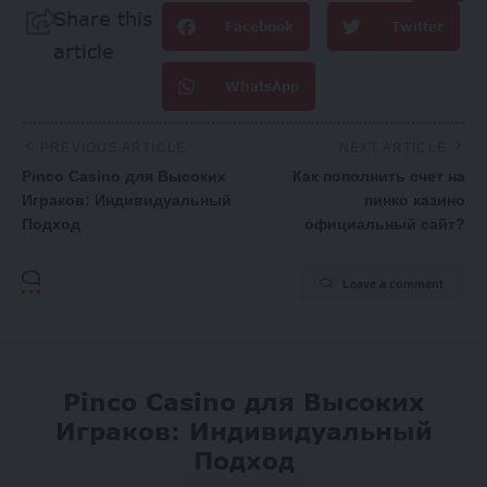
Share this
Facebook
Twitter
article
WhatsApp
PREVIOUS ARTICLE
NEXT ARTICLE
Pinco Casino для Высоких
Как пополнить счет на
Играков: Индивидуальный
пинко казино
Подход
официальный сайт?
Leave a comment
Pinco Casino для Высоких
Играков: Индивидуальный
Подход