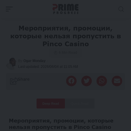
Мероприятия, промоции,
которые нельзя пропустить в
Pinco Casino
6 Min Read
By
Ogar Monday
Last updated: 2026/06/04 at 11:05 AM
Share
Deep Read
Quick Read
Мероприятия, промоции, которые
нельзя пропустить в Pinco Casino