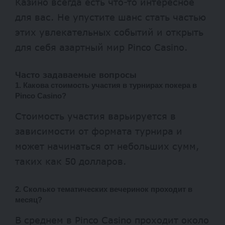
Казино всегда есть что-то интересное
для вас. Не упустите шанс стать частью
этих увлекательных событий и открыть
для себя азартный мир Pinco Casino.
Часто задаваемые вопросы
1. Какова стоимость участия в турнирах покера в
Pinco Casino?
Стоимость участия варьируется в
зависимости от формата турнира и
может начинаться от небольших сумм,
таких как 50 долларов.
2. Сколько тематических вечеринок проходит в
месяц?
В среднем в Pinco Casino проходит около