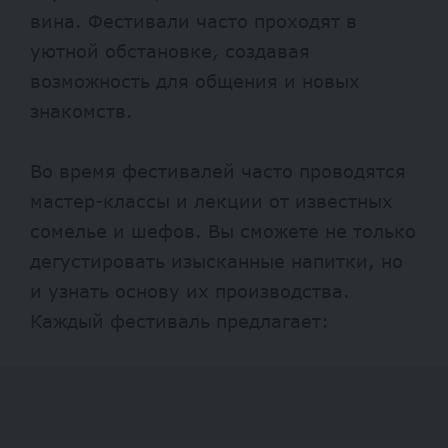
вина. Фестивали часто проходят в
уютной обстановке, создавая
возможность для общения и новых
знакомств.
Во время фестивалей часто проводятся
мастер-классы и лекции от известных
сомелье и шефов. Вы сможете не только
дегустировать изысканные напитки, но
и узнать основу их производства.
Каждый фестиваль предлагает: