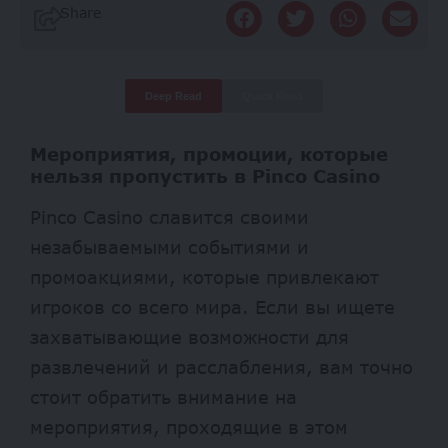
Share
Deep Read
Quick Read
Мероприятия, промоции, которые
нельзя пропустить в Pinco Casino
Pinco Casino славится своими
незабываемыми событиями и
промоакциями, которые привлекают
игроков со всего мира. Если вы ищете
захватывающие возможности для
развлечений и расслабления, вам точно
стоит обратить внимание на
мероприятия, проходящие в этом