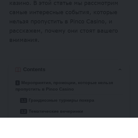
казино. В этой статье мы рассмотрим
самые интересные события, которые
нельзя пропустить в Pinco Casino, и
расскажем, почему они стоят вашего
внимания.
Contents
Мероприятия, промоции, которые нельзя
пропустить в Pinco Casino
Грандиозные турниры покера
Тематические вечеринки
Винные и гастрономические фестивали
Эксклюзивные предложения для VIP-