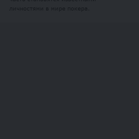
личностями в мире покера.