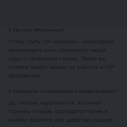
3. Как стать VIP-клиентом?
Чтобы стать VIP-клиентом, необходимо
накапливать очки лояльности через
игры и посещения казино. Затем вы
можете подать заявку на участие в VIP-
программах.
4. Проводятся ли мероприятия в онлайн-формате?
Да, многие мероприятия, включая
турниры покера, проводятся также в
онлайн-формате для удобства игроков.