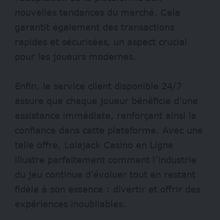
nouvelles tendances du marché. Cela
garantit également des transactions
rapides et sécurisées, un aspect crucial
pour les joueurs modernes.
Enfin, le service client disponible 24/7
assure que chaque joueur bénéficie d’une
assistance immédiate, renforçant ainsi la
confiance dans cette plateforme. Avec une
telle offre, Lolajack Casino en Ligne
illustre parfaitement comment l’industrie
du jeu continue d’évoluer tout en restant
fidèle à son essence : divertir et offrir des
expériences inoubliables.