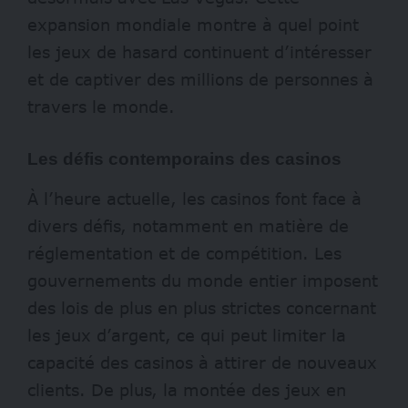
expansion mondiale montre à quel point
les jeux de hasard continuent d’intéresser
et de captiver des millions de personnes à
travers le monde.
Les défis contemporains des casinos
À l’heure actuelle, les casinos font face à
divers défis, notamment en matière de
réglementation et de compétition. Les
gouvernements du monde entier imposent
des lois de plus en plus strictes concernant
les jeux d’argent, ce qui peut limiter la
capacité des casinos à attirer de nouveaux
clients. De plus, la montée des jeux en