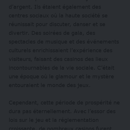
d’argent. Ils étaient également des
centres sociaux où la haute société se
réunissait pour discuter, danser et se
divertir. Des soirées de gala, des
spectacles de musique et des événements
culturels enrichissaient l’expérience des
visiteurs, faisant des casinos des lieux
incontournables de la vie sociale. C’était
une époque où le glamour et le mystère
entouraient le monde des jeux.
Cependant, cette période de prospérité ne
dura pas éternellement. Avec l’essor des
lois sur le jeu et la réglementation
croissante, de nombreux casinos furent