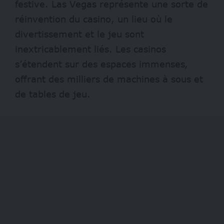
festive. Las Vegas représente une sorte de
réinvention du casino, un lieu où le
divertissement et le jeu sont
inextricablement liés. Les casinos
s’étendent sur des espaces immenses,
offrant des milliers de machines à sous et
de tables de jeu.