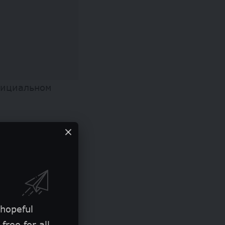
фициальном
».
му, которую
анзакции.
ение, и
 hopeful
ко минут.
free for all.