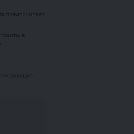
то предпочитает
епозиты в
т
е следующие