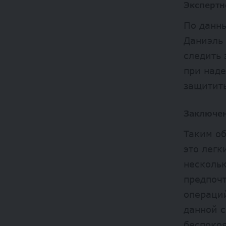
Экспертн
По данн
Даниэль 
следить 
при над
защитить
Заключе
Таким об
это легк
несколь
предпочт
операци
данной с
беспокоя