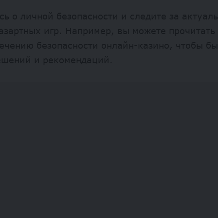
сь о личной безопасности и следите за актуа
азартных игр. Например, вы можете прочитат
печению безопасности онлайн-казино
, чтобы бы
ешений и рекомендаций.