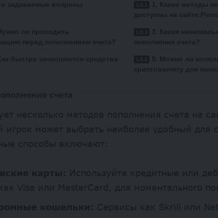
то задаваемые вопросы
1. Какие методы п
доступны на сайте Pinc
 Нужно ли проходить
3. Какая минималь
ацию перед пополнением счета?
пополнения счета?
 Как быстро зачисляются средства
5. Можно ли испол
?
криптовалюту для попо
ополнения счета
ет несколько методов пополнения счета на сай
 игрок может выбрать наиболее удобный для с
ные способы включают:
вские карты:
Используйте кредитные или деб
как Visa или MasterCard, для моментального п
ронные кошельки:
Сервисы как Skrill или Ne