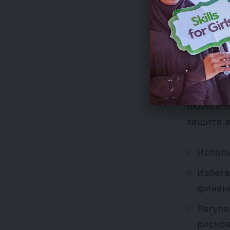
Следует 
учитыва
каждого 
Важно зн
Безопас
любого и
защита 
Исполь
Избега
финан
Регул
рисков