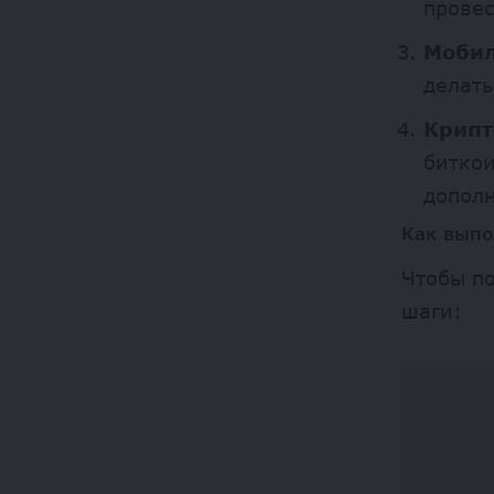
провес
Мобил
делат
Крипт
биткои
дополн
Как выпо
Чтобы по
шаги: