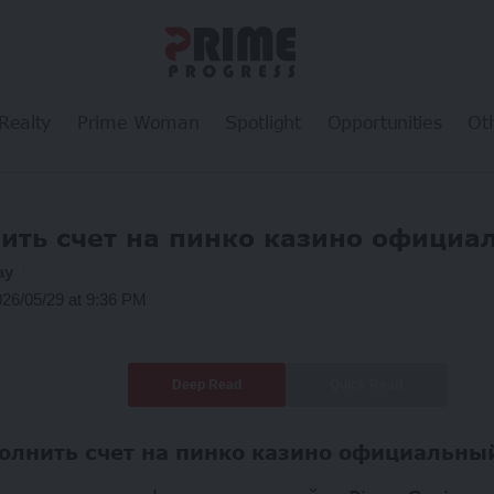
Realty
Prime Woman
Spotlight
Opportunities
Ot
ить счет на пинко казино официа
ay
026/05/29 at 9:36 PM
Deep Read
Quick Read
олнить счет на пинко казино официальны