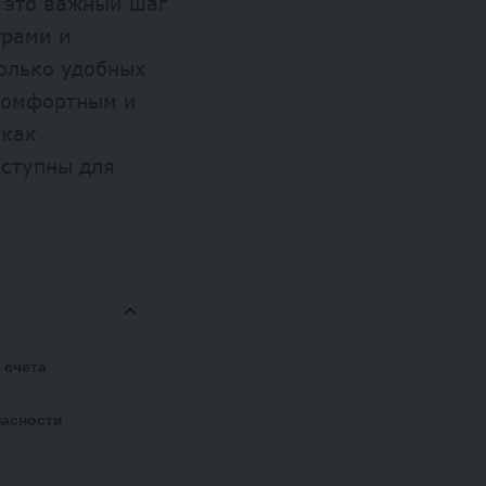
– это важный шаг
грами и
олько удобных
комфортным и
 как
оступны для
 счета
пасности