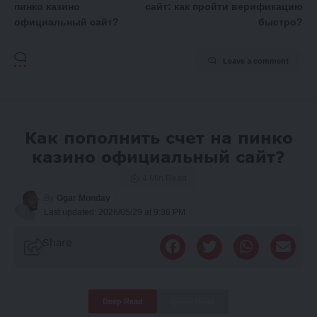
пинко казино
сайт: как пройти верификацию
официальный сайт?
быстро?
Leave a comment
Как пополнить счет на пинко
казино официальный сайт?
4 Min Read
By
Ogar Monday
Last updated: 2026/05/29 at 9:36 PM
Share
Deep Read
Quick Read