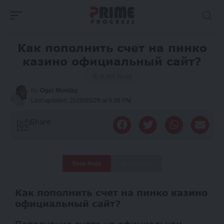
Как пополнить счет на пинко
казино официальный сайт?
4 Min Read
By
Ogar Monday
Last updated: 2026/05/29 at 9:36 PM
Share
Deep Read
Quick Read
Как пополнить счет на пинко казино
официальный сайт?
Пополнение счета на официальном