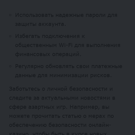
Использовать надежные пароли для
защиты аккаунта.
Избегать подключения к
общественным Wi-Fi для выполнения
финансовых операций.
Регулярно обновлять свои платежные
данные для минимизации рисков.
Заботьтесь о личной безопасности и
следите за актуальными новостями в
сфере азартных игр. Например, вы
можете прочитать
статью о мерах по
обеспечению безопасности онлайн-
казино
, чтобы быть в курсе новых