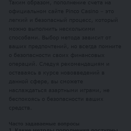
Таким образом, пополнение счета на
официальном сайте Pinco Casino – это
легкий и безопасный процесс, который
можно выполнить несколькими
способами. Выбор метода зависит от
ваших предпочтений, но всегда помните
о безопасности своих финансовых
операций. Следуя рекомендациям и
оставаясь в курсе нововведений в
данной сфере, вы сможете
наслаждаться азартными играми, не
беспокоясь о безопасности ваших
средств.
Часто задаваемые вопросы
1. Какие методы пополнения доступны