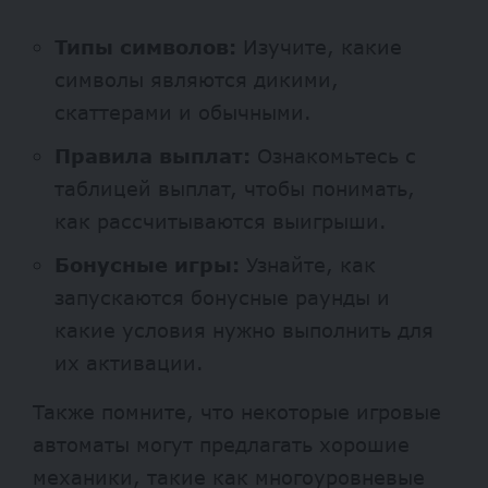
Типы символов:
Изучите, какие
символы являются дикими,
скаттерами и обычными.
Правила выплат:
Ознакомьтесь с
таблицей выплат, чтобы понимать,
как рассчитываются выигрыши.
Бонусные игры:
Узнайте, как
запускаются бонусные раунды и
какие условия нужно выполнить для
их активации.
Также помните, что некоторые игровые
автоматы могут предлагать хорошие
механики, такие как многоуровневые