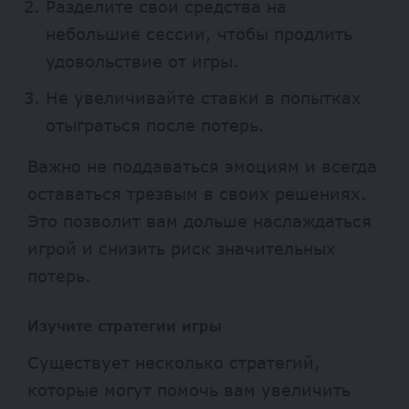
Разделите свои средства на
небольшие сессии, чтобы продлить
удовольствие от игры.
Не увеличивайте ставки в попытках
отыграться после потерь.
Важно не поддаваться эмоциям и всегда
оставаться трезвым в своих решениях.
Это позволит вам дольше наслаждаться
игрой и снизить риск значительных
потерь.
Изучите стратегии игры
Существует несколько стратегий,
которые могут помочь вам увеличить