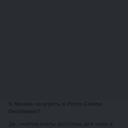
5. Можно ли играть в Pinco Casino
бесплатно?
Да, многие слоты доступны для игры в