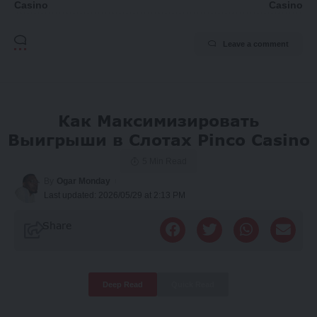
Casino
Casino
Leave a comment
Как Максимизировать
Выигрыши в Слотах Pinco Casino
5 Min Read
By
Ogar Monday
Last updated: 2026/05/29 at 2:13 PM
Share
Deep Read
Quick Read