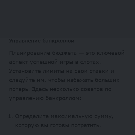
Управление банкроллом
Планирование бюджета — это ключевой
аспект успешной игры в слотах.
Установите лимиты на свои ставки и
следуйте им, чтобы избежать больших
потерь. Здесь несколько советов по
управлению банкроллом:
Определите максимальную сумму,
которую вы готовы потратить.