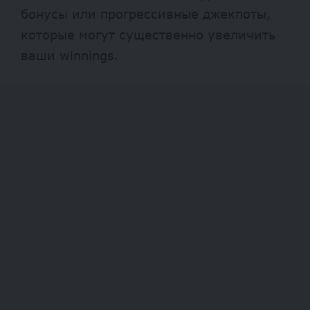
бонусы или прогрессивные джекпоты,
которые могут существенно увеличить
ваши winnings.