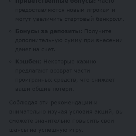
Приветственные бонусы:
Часто
предоставляются новым игрокам и
могут увеличить стартовый банкролл.
Бонусы за депозиты:
Получите
дополнительную сумму при внесении
денег на счет.
Кэшбек:
Некоторые казино
предлагают возврат части
проигранных средств, что снижает
ваши общие потери.
Соблюдая эти рекомендации и
внимательно изучая условия акций, вы
сможете значительно повысить свои
шансы на успешную игру.