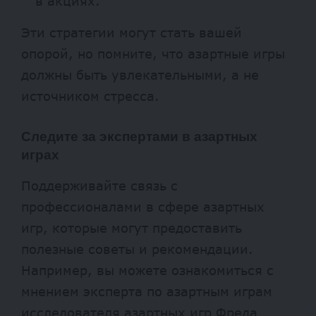
в акциях.
Эти стратегии могут стать вашей
опорой, но помните, что азартные игры
должны быть увлекательными, а не
источником стресса.
Следите за экспертами в азартных
играх
Поддерживайте связь с
профессионалами в сфере азартных
игр, которые могут предоставить
полезные советы и рекомендации.
Например, вы можете ознакомиться с
мнением эксперта по азартным играм
исследователя азартных игр Фреда