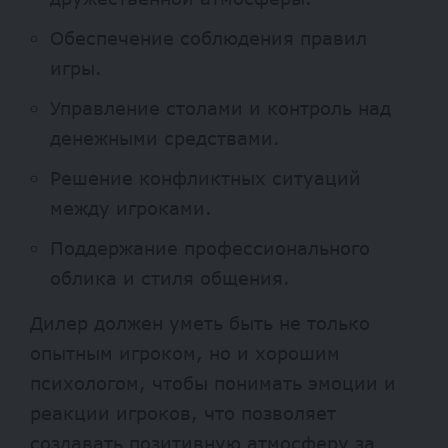
Обеспечение соблюдения правил
игры.
Управление столами и контроль над
денежными средствами.
Решение конфликтных ситуаций
между игроками.
Поддержание профессионального
облика и стиля общения.
Дилер должен уметь быть не только
опытным игроком, но и хорошим
психологом, чтобы понимать эмоции и
реакции игроков, что позволяет
создавать позитивную атмосферу за