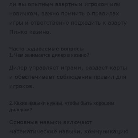
ли вы опытным азартным игроком или
новичком, важно помнить о правилах
игры и ответственно подходить к азарту
Пинко казино
.
Часто задаваемые вопросы
1. Чем занимается дилер в казино?
Дилер управляет играми, раздает карты
и обеспечивает соблюдение правил для
игроков.
2. Какие навыки нужны, чтобы быть хорошим
дилером?
Основные навыки включают
математические навыки, коммуникацию