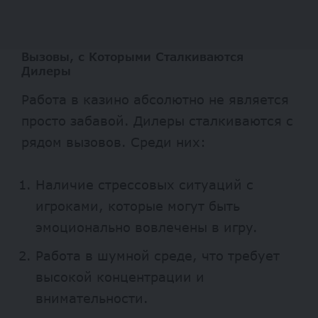
Вызовы, с Которыми Сталкиваются
Дилеры
Работа в казино абсолютно не является
просто забавой. Дилеры сталкиваются с
рядом вызовов. Среди них:
Наличие стрессовых ситуаций с
игроками, которые могут быть
эмоционально вовлечены в игру.
Работа в шумной среде, что требует
высокой концентрации и
внимательности.