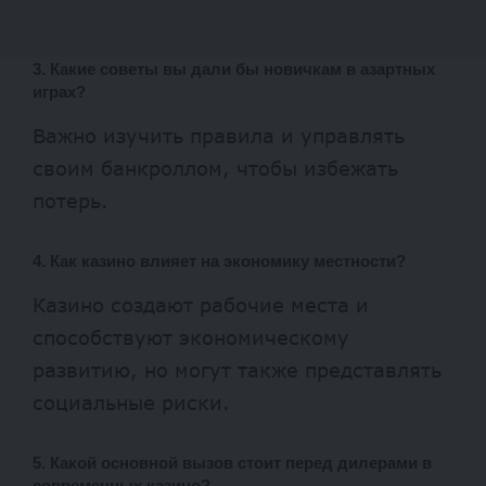
3. Какие советы вы дали бы новичкам в азартных
играх?
Важно изучить правила и управлять
своим банкроллом, чтобы избежать
потерь.
4. Как казино влияет на экономику местности?
Казино создают рабочие места и
способствуют экономическому
развитию, но могут также представлять
социальные риски.
5. Какой основной вызов стоит перед дилерами в
современных казино?