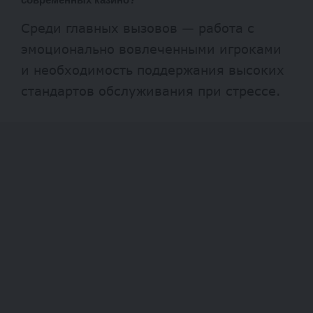
Среди главных вызовов — работа с
эмоционально вовлеченными игроками
и необходимость поддержания высоких
стандартов обслуживания при стрессе.