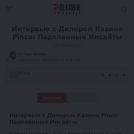
Интервью с Дилером Казино
Pinco: Поделенные Инсайты
5 Min Read
By
Ogar Monday
Last updated: 2026/05/29 at 10:34 AM
Share
Deep Read
Quick Read
Интервью с Дилером Казино Pinco:
Поделенные Инсайты
В этом интервью мы погружаемся в мир