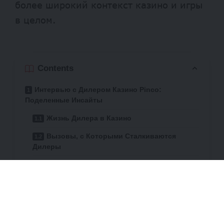
более широкий контекст казино и игры
в целом.
Contents
Интервью с Дилером Казино Pinco:
Поделенные Инсайты
Жизнь Дилера в Казино
Вызовы, с Которыми Сталкиваются
Дилеры
Советы для Игроков от Дилера
Роль Казино в Современном Обществе
Заключение
Часто задаваемые вопросы