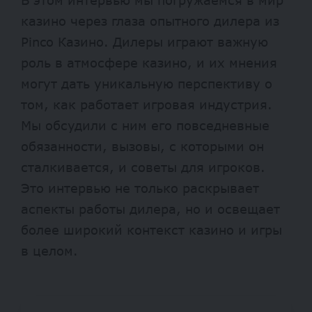
казино через глаза опытного дилера из
Pinco Казино. Дилеры играют важную
роль в атмосфере казино, и их мнения
могут дать уникальную перспективу о
том, как работает игровая индустрия.
Мы обсудили с ним его повседневные
обязанности, вызовы, с которыми он
сталкивается, и советы для игроков.
Это интервью не только раскрывает
аспекты работы дилера, но и освещает
более широкий контекст казино и игры
в целом.