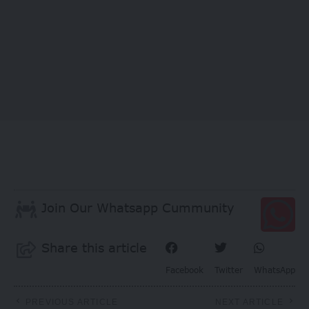
Join Our Whatsapp Cummunity
Share this article
Facebook
Twitter
WhatsApp
PREVIOUS ARTICLE
NEXT ARTICLE