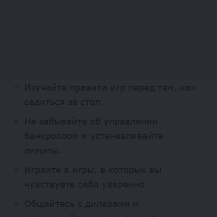
Изучайте правила игр перед тем, как
садиться за стол.
Не забывайте об управлении
банкроллом и устанавливайте
лимиты.
Играйте в игры, в которых вы
чувствуете себя уверенно.
Общайтесь с дилерами и