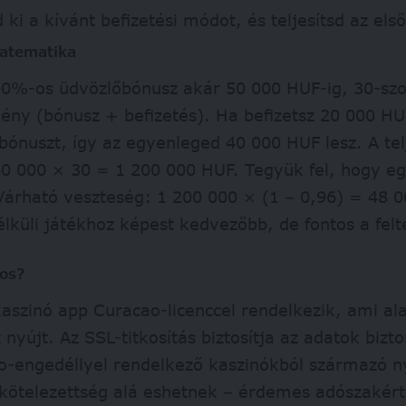
 ki a kívánt befizetési módot, és teljesítsd az első
atematika
00%-os üdvözlőbónusz akár 50 000 HUF-ig, 30-szor
ény (bónusz + befizetés). Ha befizetsz 20 000 HU
bónuszt, így az egyenleged 40 000 HUF lesz. A tel
40 000 × 30 = 1 200 000 HUF. Tegyük fel, hogy e
Várható veszteség: 1 200 000 × (1 – 0,96) = 48 0
lküli játékhoz képest kedvezőbb, de fontos a felt
os?
aszinó app Curacao-licenccel rendelkezik, ami al
nyújt. Az SSL-titkosítás biztosítja az adatok bizt
o-engedéllyel rendelkező kaszinókból származó
ókötelezettség alá eshetnek – érdemes adószakértő