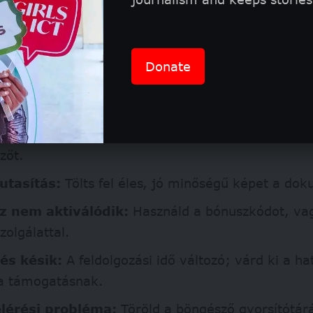
tya
3 000 HUF
Azonnali
)
2 000 HUF
Azonnali
Donate
2 000 HUF
Azonnali
5 000 HUF
10-30 perc
problémák és megoldások
tráció nem sikerül:
Ellenőrizd az e-mailt, próbá
zőt.
utasítás:
Tölts fel éles, jó minőségű képet a do
z nem aktiválódik:
Használd a bónuszkódot, vag
zolgálattal.
tés késik:
A feldolgozási idő változó; várd ki a ha
 a támogatásnak.
lérési probléma:
Töröld a böngésző gyorsítótár