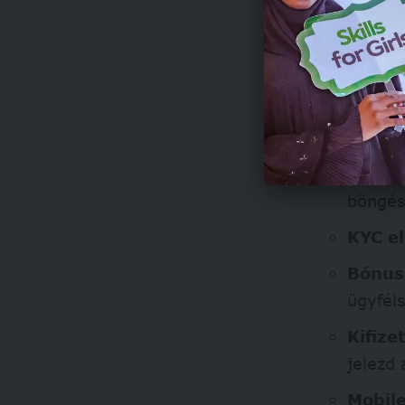
Bankkár
(Visa/MC
Skrill
Neteller
Bitcoin
Gyakori 
Regisz
böngés
KYC el
Bónus
ügyféls
Kifize
jelezd
Mobile