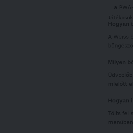
a PWA-
Játékosok
Hogyan t
A Weiss 
böngésző
Milyen b
Üdvözlőbó
mielőtt e
Hogyan 
Tölts fel
menüben,