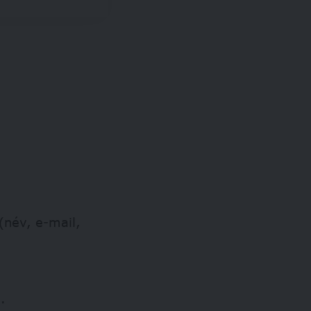
 (név, e-mail,
.