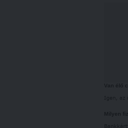
Van élő 
Igen, az 
Milyen f
Bankkárty