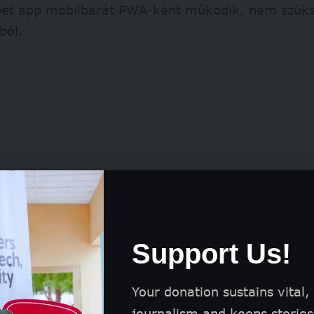
bet app mobilbarát PWA-ként működik, nem szüksé
ból.
Support Us!
 műveletek
i mód
Minimum
Feldolgozási 
Your donation sustains vital,
befizetés
journalism and keeps stories 