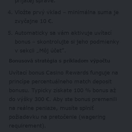
prijatej správe.
Vložte prvý vklad – minimálna suma je
zvyčajne 10 €.
Automaticky sa vám aktivuje uvítací
bonus – skontrolujte si jeho podmienky
v sekcii „Môj účet”.
Bonusová stratégia s príkladom výpočtu
Uvítací bonus Casino Rewards funguje na
princípe percentuálneho match deposit
bonusu. Typicky získate 100 % bonus až
do výšky 300 €. Aby ste bonus premenili
na reálne peniaze, musíte splniť
požiadavku na pretočenie (wagering
requirement).