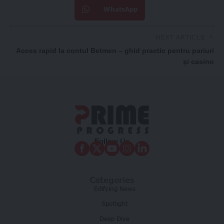
WhatsApp
NEXT ARTICLE
Acces rapid la contul Betmen – ghid practic pentru pariuri
și casino
Follow Us
Categories
Edifying News
Spotlight
Deep Dive