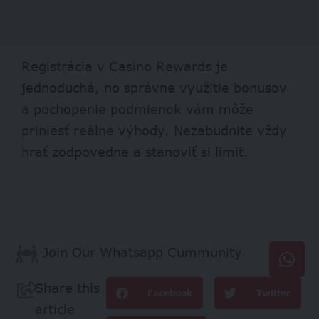
Registrácia v Casino Rewards je
jednoduchá, no správne využitie bonusov
a pochopenie podmienok vám môže
priniesť reálne výhody. Nezabudnite vždy
hrať zodpovedne a stanoviť si limit.
Join Our Whatsapp Cummunity
Share this
Facebook
Twitter
article