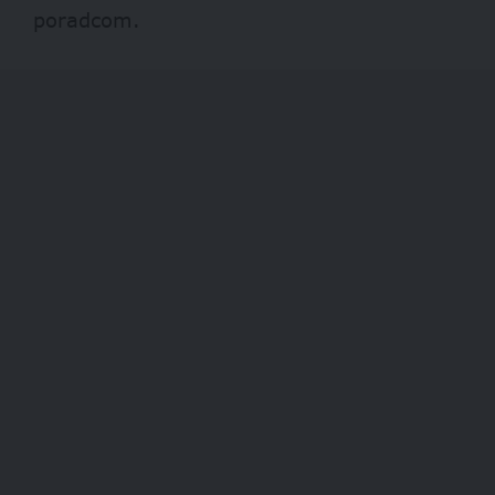
poradcom.