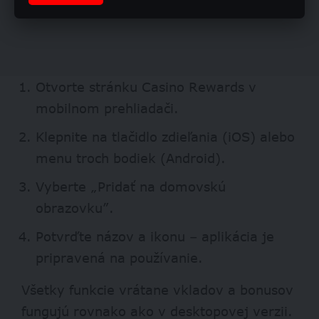
Otvorte stránku Casino Rewards v
mobilnom prehliadači.
Klepnite na tlačidlo zdieľania (iOS) alebo
menu troch bodiek (Android).
Vyberte „Pridať na domovskú
obrazovku”.
Potvrďte názov a ikonu – aplikácia je
pripravená na používanie.
Všetky funkcie vrátane vkladov a bonusov
fungujú rovnako ako v desktopovej verzii.