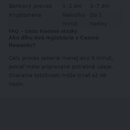
Bankový prevod
1–2 dni
3–7 dní
Kryptomena
Niekoľko
Do 1
minút
hodiny
FAQ – často kladené otázky
Ako dlho trvá registrácia v Casino
Rewards?
Celý proces zaberie menej ako 5 minút,
pokiaľ máte pripravené potrebné údaje.
Overenie totožnosti môže trvať až 48
hodín.