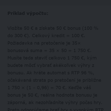
Príklad výpočtu:
Vložíte 50 € a získate 50 € bonus (100 %
do 300 €). Celkový kredit = 100 €.
Požiadavka na pretočenie je 35×
bonusová suma = 35 × 50 = 1 750 €.
Musíte teda staviť celkovo 1 750 €, kým
budete môcť vybrať akékoľvek výhry z
bonusu. Ak hráte automat s RTP 96 %,
očakávaná strata po pretočení je približne
1 750 × (1 – 0,96) = 70 €. Keďže váš
bonus je 50 €, reálna hodnota bonusu je
záporná, ak nezohľadníte výhry počas hry.
Preto odporúčame hrať hry s vysokým RTP