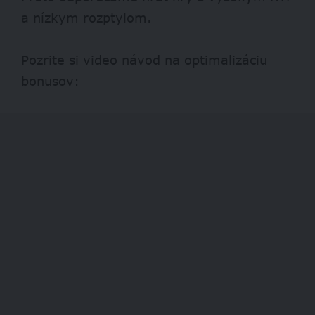
a nízkym rozptylom.
Pozrite si video návod na optimalizáciu
bonusov: