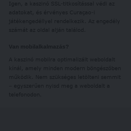
Igen, a kaszinó SSL-titkosítással védi az
adatokat, és érvényes Curaçao-i
játékengedéllyel rendelkezik. Az engedély
számát az oldal alján találod.
Van mobilalkalmazás?
A kaszinó mobilra optimalizált weboldalt
kínál, amely minden modern böngészőben
működik. Nem szükséges letölteni semmit
– egyszerűen nyisd meg a weboldalt a
telefonodon.