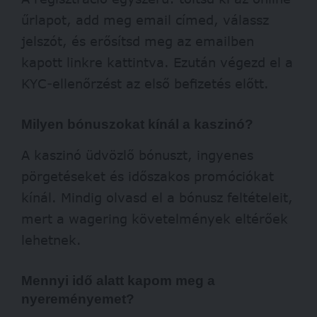
űrlapot, add meg email címed, válassz
jelszót, és erősítsd meg az emailben
kapott linkre kattintva. Ezután végezd el a
KYC-ellenőrzést az első befizetés előtt.
Milyen bónuszokat kínál a kaszinó?
A kaszinó üdvözlő bónuszt, ingyenes
pörgetéseket és időszakos promóciókat
kínál. Mindig olvasd el a bónusz feltételeit,
mert a wagering követelmények eltérőek
lehetnek.
Mennyi idő alatt kapom meg a
nyereményemet?