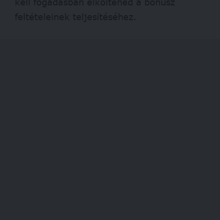
kell fogadásban elköltened a bónusz
feltételeinek teljesítéséhez.