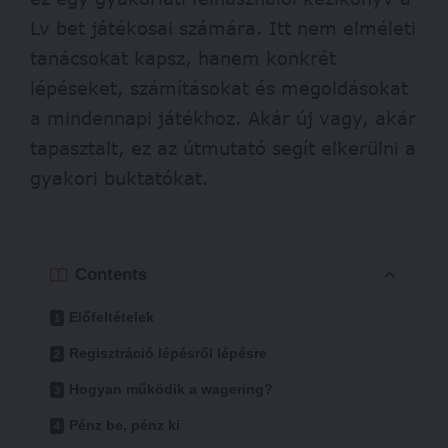
Lv bet
játékosai számára. Itt nem elméleti
tanácsokat kapsz, hanem konkrét
lépéseket, számításokat és megoldásokat
a mindennapi játékhoz. Akár új vagy, akár
tapasztalt, ez az útmutató segít elkerülni a
gyakori buktatókat.
Contents
Előfeltételek
Regisztráció lépésről lépésre
Hogyan működik a wagering?
Pénz be, pénz ki