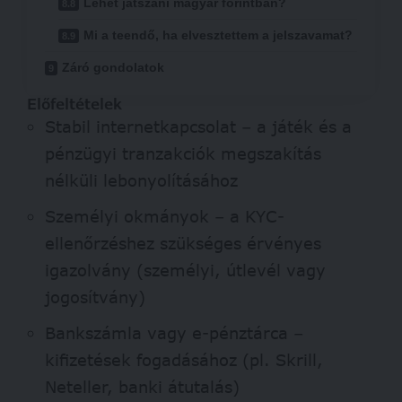
Lehet játszani magyar forintban?
Mi a teendő, ha elvesztettem a jelszavamat?
Záró gondolatok
Előfeltételek
Stabil internetkapcsolat – a játék és a
pénzügyi tranzakciók megszakítás
nélküli lebonyolításához
Személyi okmányok – a KYC-
ellenőrzéshez szükséges érvényes
igazolvány (személyi, útlevél vagy
jogosítvány)
Bankszámla vagy e-pénztárca –
kifizetések fogadásához (pl. Skrill,
Neteller, banki átutalás)