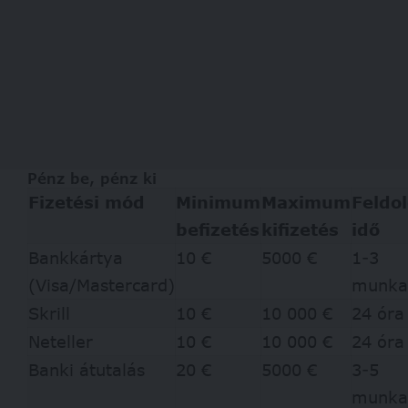
Pénz be, pénz ki
Fizetési mód
Minimum
Maximum
Feldo
befizetés
kifizetés
idő
Bankkártya
10 €
5000 €
1-3
(Visa/Mastercard)
munka
Skrill
10 €
10 000 €
24 óra
Neteller
10 €
10 000 €
24 óra
Banki átutalás
20 €
5000 €
3-5
munka