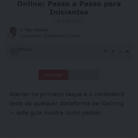
Online: Passo a Passo para
Iniciantes
7 Min Read
By
Ogar Monday
Last updated: 2026/06/04 at 2:20 AM
Share
Deep Read
Quick Read
Acertar no primeiro saque é o verdadeiro
teste de qualquer plataforma de iGaming
— este guia mostra como passar.