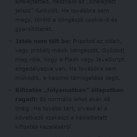
elfelejtetted, használd az „Elfelejtett
jelszó” funkciót. Ha továbbra sem
megy, töröld a böngésző cookie-it és
gyorsítótárát.
Játék nem tölt be:
Frissítsd az oldalt,
vagy próbálj másik böngészőt. Győződj
meg róla, hogy a Flash vagy JavaScript
engedélyezve van. Ha továbbra sem
működik, a kaszinó támogatása segít.
Kifizetés „folyamatban” állapotban
ragadt:
Ez normális lehet akár 48
óráig. Ha tovább tart, olvasd el a
következő szakaszt a késleltetett
kifizetés kezeléséről.