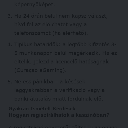
képernyőképet.
Ha 24 órán belül nem kapsz választ,
hívd fel az élő chatet vagy a
telefonszámot (ha elérhető).
Tipikus határidők: a legtöbb kifizetés 3-
5 munkanapon belül megérkezik. Ha ez
eltelik, jelezd a licencelő hatóságnak
(Curaçao eGaming).
Ne ess pánikba – a késések
leggyakrabban a verifikáció vagy a
banki átutalás miatt fordulnak elő.
Gyakran Ismételt Kérdések
Hogyan regisztrálhatok a kaszinóban?
A regisztráció egyszerű: töltsd ki az online