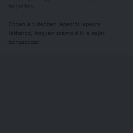
teljesíted.
Ebben a videóban lépésről lépésre
láthatod, hogyan számold ki a saját
bónuszodat.