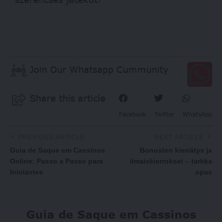
Join Our Whatsapp Cummunity
Share this article
Facebook
Twitter
WhatsApp
PREVIOUS ARTICLE
NEXT ARTICLE
Guia de Saque em Cassinos
Bonusten kierrätys ja
Online: Passo a Passo para
ilmaiskierrokset – tarkka
Iniciantes
opas
Guia de Saque em Cassinos