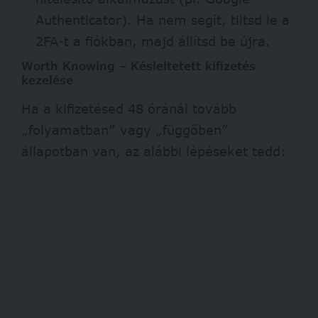
Authenticator). Ha nem segít, tiltsd le a
2FA-t a fiókban, majd állítsd be újra.
Worth Knowing – Késleltetett kifizetés
kezelése
Ha a kifizetésed 48 óránál tovább
„folyamatban” vagy „függőben”
állapotban van, az alábbi lépéseket tedd: