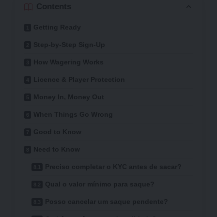
Contents
Getting Ready
Step-by-Step Sign-Up
How Wagering Works
Licence & Player Protection
Money In, Money Out
When Things Go Wrong
Good to Know
Need to Know
Preciso completar o KYC antes de sacar?
Qual o valor mínimo para saque?
Posso cancelar um saque pendente?