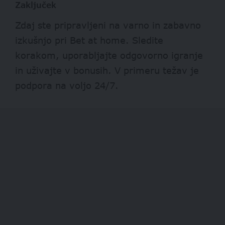
Zaključek
Zdaj ste pripravljeni na varno in zabavno
izkušnjo pri Bet at home. Sledite
korakom, uporabljajte odgovorno igranje
in uživajte v bonusih. V primeru težav je
podpora na voljo 24/7.