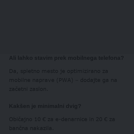
Ali lahko stavim prek mobilnega telefona?
Da, spletno mesto je optimizirano za
mobilne naprave (PWA) – dodajte ga na
začetni zaslon.
Kakšen je minimalni dvig?
Običajno 10 € za e-denarnice in 20 € za
bančna nakazila.