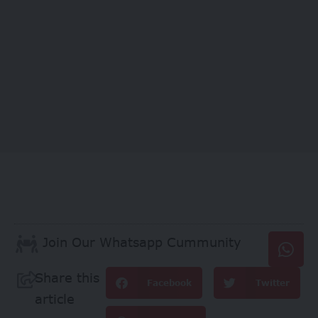
Join Our Whatsapp Cummunity
Share this
Facebook
Twitter
article