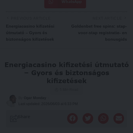
WhatsApp
PREVIOUS ARTICLE
NEXT ARTICLE
Energiacasino kifizetési
Goldenbet free spins: stap-
útmutató – Gyors és
voor-stap registratie- en
biztonságos kifizetések
bonusgids
Energiacasino kifizetési útmutató
– Gyors és biztonságos
kifizetések
5 Min Read
By
Ogar Monday
Last updated: 2026/06/03 at 6:33 PM
Share