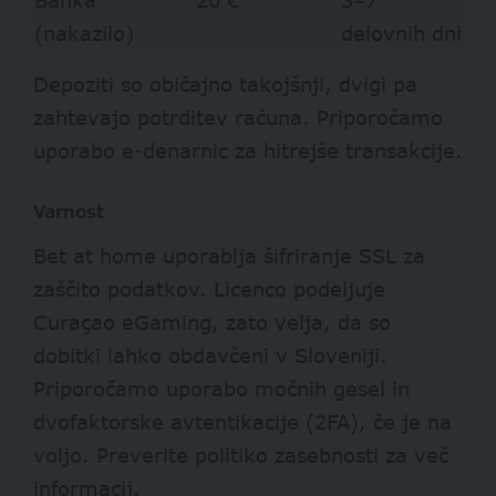
(nakazilo)
delovnih dni
Depoziti so običajno takojšnji, dvigi pa
zahtevajo potrditev računa. Priporočamo
uporabo e-denarnic za hitrejše transakcije.
Varnost
Bet at home uporablja šifriranje SSL za
zaščito podatkov. Licenco podeljuje
Curaçao eGaming, zato velja, da so
dobitki lahko obdavčeni v Sloveniji.
Priporočamo uporabo močnih gesel in
dvofaktorske avtentikacije (2FA), če je na
voljo. Preverite politiko zasebnosti za več
informacij.