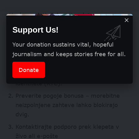
Vredno vedeti: Zakasnitev dviga
Če dvig zamuja, najprej preverite status v
Support Us!
svojem računu. Običajni roki so navedeni
Your donation sustains vital, hopeful
v tabeli. Če je minilo več kot 5 delovnih
journalism and keeps stories free for all.
dni, sledite tem korakom:
Donate
Preverite, ali ste opravili preverjanje
identitete (KYC).
Preverite pogoje bonusa – morebitne
neizpolnjene zahteve lahko blokirajo
dvig.
Kontaktirajte podporo prek klepeta v
živo ali e-pošte