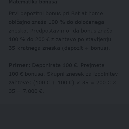
Matematika bonusa
Prvi depozitni bonus pri Bet at home
običajno znaša 100 % do določenega
zneska. Predpostavimo, da bonus znaša
100 % do 200 € z zahtevo po stavljenju
35-kratnega zneska (depozit + bonus).
Primer:
Deponirate 100 €. Prejmete
100 € bonusa. Skupni znesek za izpolnitev
zahteve: (100 € + 100 €) × 35 = 200 € ×
35 = 7.000 €.