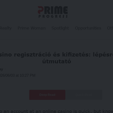
Realty
Prime Woman
Spotlight
Opportunities
Ot
ino regisztráció és kifizetés: lépésr
útmutató
ay
026/06/03 at 10:27 PM
Deep Read
Quick Read
p an account at an online casino is quick, but kn