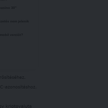
 casino 30”
izetés nem jelenik
mobil verziót?
rősítéséhez.
YC-azonosításhoz.
agy kriptovaluta