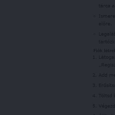
tárca 
Ismere
előre.
Legalá
tartóz
Fiók létr
Látoga
„Regis
Add meg
Erősíts
Töltsd
Végezd