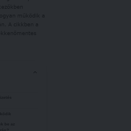
tkezőkben
 hogyan működik a
án. A cikkben a
zökkenőmentes
izetés
ködik
ek be az
orán?