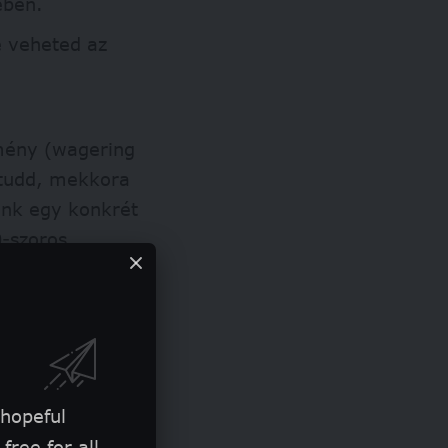
ében.
e veheted az
lmény (wagering
 tudd, mekkora
ünk egy konkrét
0-szoros
00%-os bónuszt,
i követelmény:
yire pörgetéssel
 hopeful
 ki a várható
free for all.