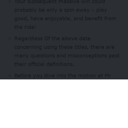
Your subsequent massive win could
probably be only a spin away – play
good, have enjoyable, and benefit from
the ride!
Regardless Of the above data
concerning using these titles, there are
many questions and misconceptions past
their official definitions.
Before you dive into the motion at Mr
Jones Casino, make certain to enroll if
you’re a new participant, or simply log
in if you already have an account.
The UK market offers plenty of secure
and quick methods to cash out your