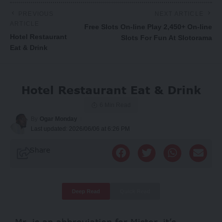
PREVIOUS
NEXT ARTICLE
ARTICLE
Free Slots On-line Play 2,450+ On-line
Hotel Restaurant
Slots For Fun At Slotorama
Eat & Drink
Hotel Restaurant Eat & Drink
6 Min Read
By
Ogar Monday
Last updated: 2026/06/06 at 6:26 PM
Share
Deep Read
Quick Read
Mr. is an abbreviation for Mister, it’s