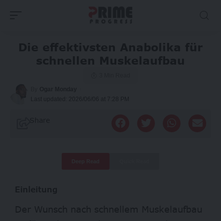
Die effektivsten Anabolika für
schnellen Muskelaufbau
3 Min Read
By
Ogar Monday
Last updated: 2026/06/06 at 7:28 PM
Share
Deep Read
Quick Read
Einleitung
Der Wunsch nach schnellem Muskelaufbau