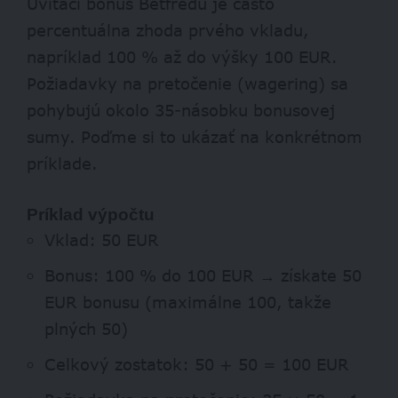
Uvítací bonus Betfredu je často
percentuálna zhoda prvého vkladu,
napríklad 100 % až do výšky 100 EUR.
Požiadavky na pretočenie (wagering) sa
pohybujú okolo 35-násobku bonusovej
sumy. Poďme si to ukázať na konkrétnom
príklade.
Príklad výpočtu
Vklad: 50 EUR
Bonus: 100 % do 100 EUR → získate 50
EUR bonusu (maximálne 100, takže
plných 50)
Celkový zostatok: 50 + 50 = 100 EUR