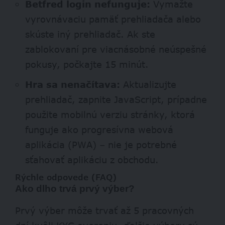
Betfred login nefunguje:
Vymažte
vyrovnávaciu pamäť prehliadača alebo
skúste iný prehliadač. Ak ste
zablokovaní pre viacnásobné neúspešné
pokusy, počkajte 15 minút.
Hra sa nenačítava:
Aktualizujte
prehliadač, zapnite JavaScript, prípadne
použite mobilnú verziu stránky, ktorá
funguje ako progresívna webová
aplikácia (PWA) – nie je potrebné
sťahovať aplikáciu z obchodu.
Rýchle odpovede (FAQ)
Ako dlho trvá prvý výber?
Prvý výber môže trvať až 5 pracovných