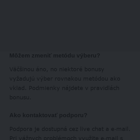
Môžem zmeniť metódu výberu?
Väčšinou áno, no niektoré bonusy
vyžadujú výber rovnakou metódou ako
vklad. Podmienky nájdete v pravidlách
bonusu.
Ako kontaktovať podporu?
Podpora je dostupná cez live chat a e‑mail.
Pri vážnych problémoch využite e‑mail s