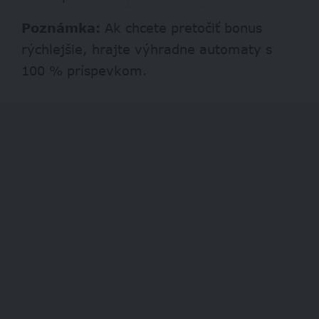
Poznámka:
Ak chcete pretočiť bonus
rýchlejšie, hrajte výhradne automaty s
100 % príspevkom.