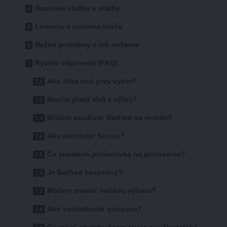
Bankové služby a platby
Licencia a ochrana hráča
Bežné problémy a ich riešenie
Rýchle odpovede (FAQ)
Ako dlho trvá prvý výber?
Musím platiť daň z výhry?
Môžem používať Betfred na mobile?
Ako aktivovať bonus?
Čo znamená požiadavka na pretočenie?
Je Betfred bezpečný?
Môžem zmeniť metódu výberu?
Ako kontaktovať podporu?
Čo robiť, ak zabudnem svoje používateľské