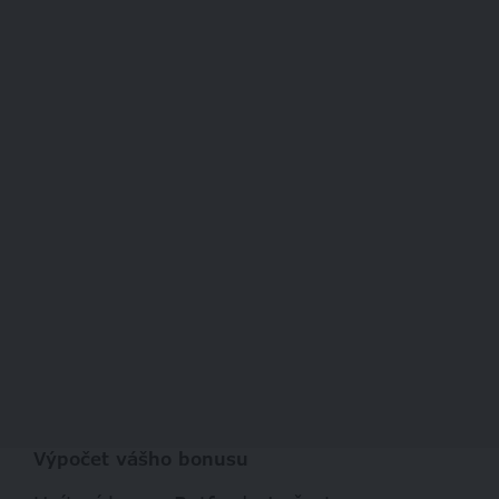
Výpočet vášho bonusu