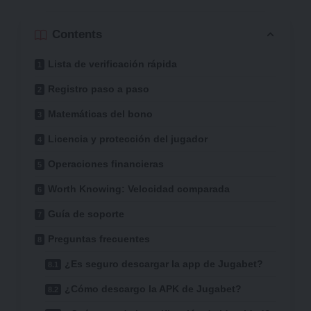
Contents
Lista de verificación rápida
Registro paso a paso
Matemáticas del bono
Licencia y protección del jugador
Operaciones financieras
Worth Knowing: Velocidad comparada
Guía de soporte
Preguntas frecuentes
¿Es seguro descargar la app de Jugabet?
¿Cómo descargo la APK de Jugabet?