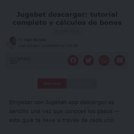
Jugabet descargar: tutorial
completo y cálculos de bonos
9 Min Read
By
Ogar Monday
Last updated: 2026/06/04 at 2:53 AM
Share
Deep Read
Quick Read
Empezar con
Jugabet app descargar
es
sencillo una vez que conoces los pasos —
esta guía te lleva a través de cada uno.