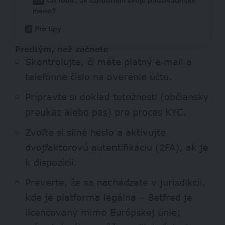
meno?
Pro tipy
Predtým, než začnete
Skontrolujte, či máte platný e‑mail a
telefónne číslo na overenie účtu.
Pripravte si doklad totožnosti (občiansky
preukaz alebo pas) pre proces KYC.
Zvoľte si silné heslo a aktivujte
dvojfaktorovú autentifikáciu (2FA), ak je
k dispozícii.
Preverte, že sa nachádzate v jurisdikcii,
kde je platforma legálna – Betfred je
licencovaný mimo Európskej únie;