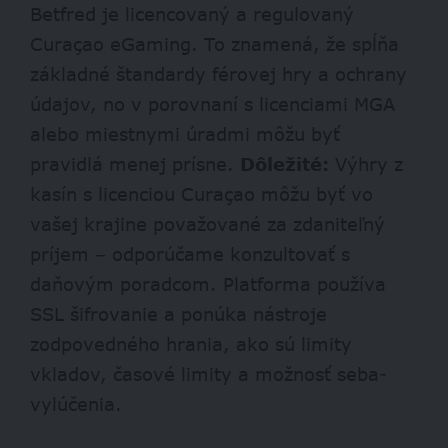
Betfred je licencovaný a regulovaný
Curaçao eGaming. To znamená, že spĺňa
základné štandardy férovej hry a ochrany
údajov, no v porovnaní s licenciami MGA
alebo miestnymi úradmi môžu byť
pravidlá menej prísne.
Dôležité:
Výhry z
kasín s licenciou Curaçao môžu byť vo
vašej krajine považované za zdaniteľný
príjem – odporúčame konzultovať s
daňovým poradcom. Platforma používa
SSL šifrovanie a ponúka nástroje
zodpovedného hrania, ako sú limity
vkladov, časové limity a možnosť seba-
vylúčenia.