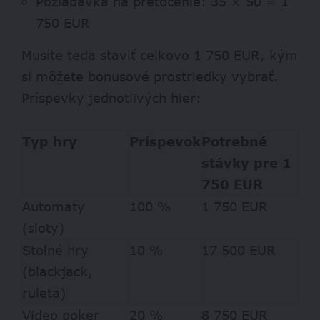
Požiadavka na pretočenie: 35 × 50 = 1
750 EUR
Musíte teda staviť celkovo 1 750 EUR, kým
si môžete bonusové prostriedky vybrať.
Príspevky jednotlivých hier:
Typ hry
Príspevok
Potrebné
stávky pre 1
750 EUR
Automaty
100 %
1 750 EUR
(sloty)
Stolné hry
10 %
17 500 EUR
(blackjack,
ruleta)
Video poker
20 %
8 750 EUR