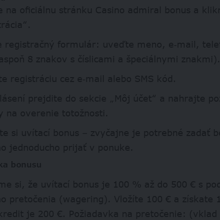
e na oficiálnu stránku
Casino admiral bonus
a klikn
rácia“.
e registračný formulár: uveďte meno, e‑mail, telef
(aspoň 8 znakov s číslicami a špeciálnymi znakmi)
te registráciu cez e‑mail alebo SMS kód.
hlásení prejdite do sekcie „Môj účet“ a nahrajte 
y na overenie totožnosti.
jte si uvítací bonus – zvyčajne je potrebné zadať
ho jednoducho prijať v ponuke.
ka bonusu
me si, že uvítací bonus je 100 % až do 500 € s p
 pretočenia (wagering). Vložíte 100 € a získate 
kredit je 200 €. Požiadavka na pretočenie: (vkla