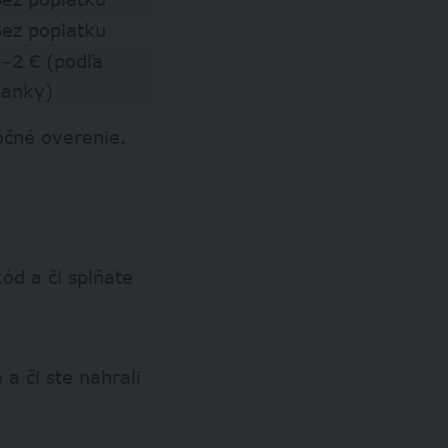
Bez poplatku
–2 € (podľa
banky)
čné overenie.
ód a či splňate
 a či ste nahrali