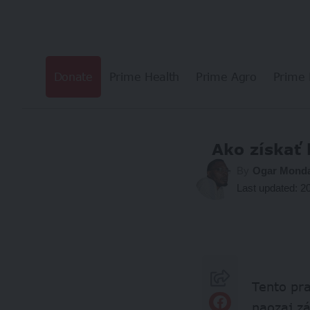
Donate
Prime Health
Prime Agro
Prime 
Ako získať
By
Ogar Mond
Last updated: 2
Tento pr
naozaj zá