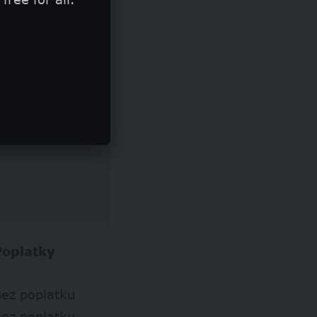
Poplatky
Bez poplatku
Bez poplatku