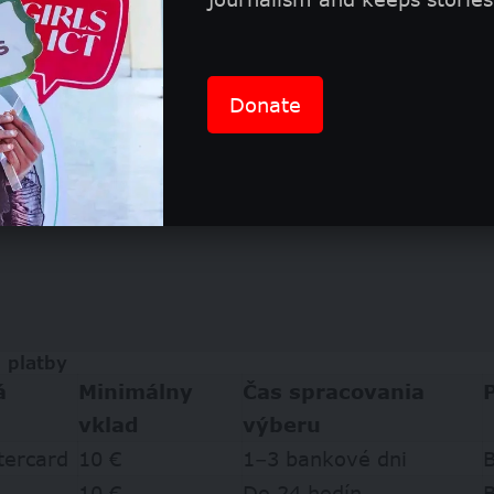
Donate
 platby
á
Minimálny
Čas spracovania
vklad
výberu
tercard
10 €
1–3 bankové dni
10 €
Do 24 hodín