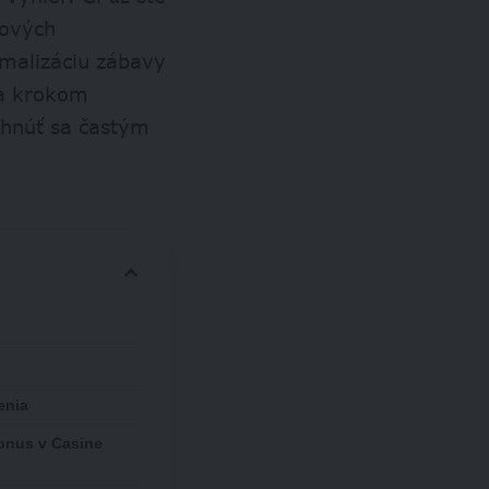
sových
malizáciu zábavy
za krokom
vyhnúť sa častým
enia
bonus v Casine