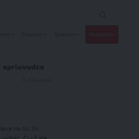
hers
Projects
Sponsors
Newsletter
 sprievodca
6 Min Read
ava na to, čo
výhier. Či už ste