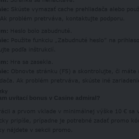
ie:
Skúste vymazať cache prehliadača alebo použi
 Ak problém pretrváva, kontaktujte podporu.
ém:
Heslo bolo zabudnuté.
ie:
Použite funkciu „Zabudnuté heslo“ na prihlas
jte podľa inštrukcií.
ém:
Hra sa zasekla.
ie:
Obnovte stránku (F5) a skontrolujte, či máte 
adača. Ak problém pretrváva, skúste iné zariadeni
zky
am uvítací bonus v Casine admiral?
trácii a prvom vklade v minimálnej výške 10 € sa
cky pripíše, prípadne je potrebné zadať promo kó
y nájdete v sekcii promo.