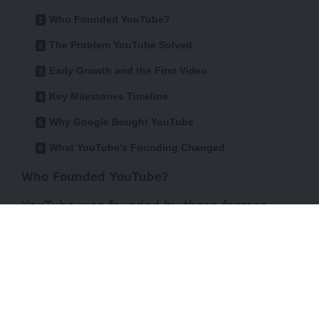
Who Founded YouTube?
The Problem YouTube Solved
Early Growth and the First Video
Key Milestones Timeline
Why Google Bought YouTube
What YouTube’s Founding Changed
Who Founded YouTube?
YouTube was founded by three former
PayPal employees:
Chad Hurley
,
Steve
Chen
, and
Jawed Karim
. They combined
product thinking, engineering skills, and a
clear user goal: create a website where
anyone could upload a video and watch it